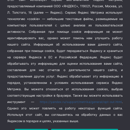
Тема недели
(210)
предоставляемый компанией ООО «ЯНДЕКС», 119021, Россия, Москва, ул.
Терроризм
(1)
Л. Толстого, 16 (далее — Яндекс). Сервис Яндекс Метрика использует
Транспорт
(262)
технологию «cookie» — небольшие текстовые файлы, размещаемые на
компьютере пользователей с целью анализа их пользовательской
Туризм
(178)
активности.
Собранная при помощи cookie информация не может
Флот
(76)
идентифицировать вас, однако может помочь нам улучшить работу
Цены
(2)
нашего сайта. Информация об использовании вами данного сайта,
Школа и спорт
(2)
собранная при помощи cookie, будет передаваться Яндексу и храниться
Экология
(8)
на сервере Яндекса в ЕС и Российской Федерации. Яндекс будет
обрабатывать эту информацию для оценки использования вами сайта,
Экономика
(1172)
составления для нас отчетов о деятельности нашего сайта, и
предоставления других услуг. Яндекс обрабатывает эту информацию в
Мы в соцсетях
порядке, установленном в условиях использования сервиса Яндекс
Метрика.
Вы можете отказаться от использования cookies, выбрав
соответствующие настройки в браузере. Также вы можете использовать
инструмент —
https://yandex.ru/support/metrika/general/opt-out.html
.
Однако это может повлиять на работу некоторых функций сайта.
Используя этот сайт, вы соглашаетесь на обработку данных о вас
Яндексом в порядке и целях, указанных выше.
Copyright © 2026
СевКор — Новости Севастополя