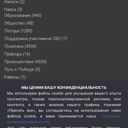
Налоги
(2)
Наука
(3)
Образование
(440)
Общество
(48)
Погода
(1280)
Поддержка участников СВО
(7)
Политика
(4396)
Природа
(16)
Происшествия
(4530)
Путь к Победе
(3)
Районы
(1)
Россия
(510)
МЫ ЦЕНИМ ВАШУ КОНФИДЕНЦИАЛЬНОСТЬ
Сельское хозяйство
(3)
Мы используем файлы cookie для улучшения вашего опыта
просмотра, показа персонализированной рекламы или
Социальная политика
(3)
контента, а также анализа нашего трафика. Нажимая
Спецоперация в Украине
(657)
«Принять все», вы соглашаетесь на использование нами
Спецоперация на Украине
(404)
файлов cookie, и вами принимается наша
Политика
конфиденциальности
.
Спорт
(740)
Этот сайт использует сервис веб-аналитики Яндекс Метрика,