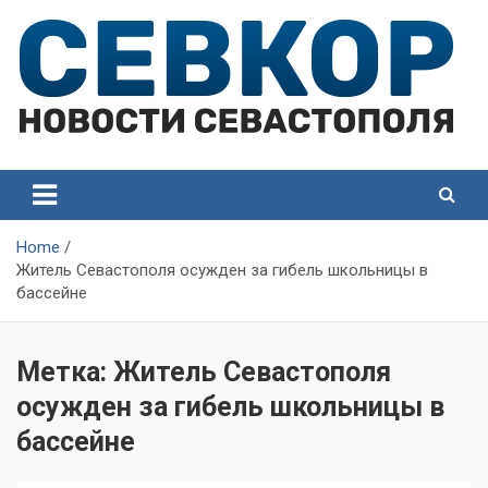
Skip
to
content
СевКор — Самые главные и актуальные новости
СевКор — Новости
Севастополя
Севастополя
Home
Житель Севастополя осужден за гибель школьницы в
бассейне
Метка:
Житель Севастополя
осужден за гибель школьницы в
бассейне