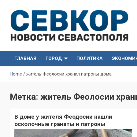
Skip
to
content
СевКор — Самые главные и актуальные новости
СевКор — Новости
Севастополя
ГЛАВНАЯ
ГОРОД
ПОЛИТИКА
ЭКОНОМИ
Севастополя
Home
житель Феолосии хранил патроны дома
Метка:
житель Феолосии хран
В доме у жителя Феодосии нашли
осколочные гранаты и патроны