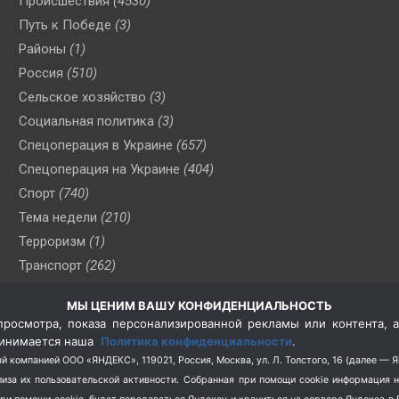
Происшествия
(4530)
Путь к Победе
(3)
Районы
(1)
Россия
(510)
Сельское хозяйство
(3)
Социальная политика
(3)
Спецоперация в Украине
(657)
Спецоперация на Украине
(404)
Спорт
(740)
Тема недели
(210)
Терроризм
(1)
Транспорт
(262)
Туризм
(178)
МЫ ЦЕНИМ ВАШУ КОНФИДЕНЦИАЛЬНОСТЬ
Флот
(76)
росмотра, показа персонализированной рекламы или контента, а
Цены
(2)
принимается наша
Политика конфиденциальности
.
Школа и спорт
(2)
й компанией ООО «ЯНДЕКС», 119021, Россия, Москва, ул. Л. Толстого, 16 (далее — 
за их пользовательской активности.
Собранная при помощи cookie информация 
Экология
(8)