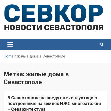
Skip
to
content
СевКор — Самые главные и актуальные новости
СевКор — Новости
Севастополя
Севастополя
Home
жилые дома в Севастополе
Метка:
жилые дома в
Севастополе
В Севастополе не введут в эксплуатацию
построенные на землях ИЖС многоэтажки
– Севархитектура