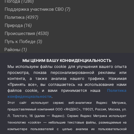
Погода
(1280)
Поддержка участников СВО
(7)
Политика
(4397)
Природа
(16)
Происшествия
(4530)
Путь к Победе
(3)
Районы
(1)
Россия
(510)
МЫ ЦЕНИМ ВАШУ КОНФИДЕНЦИАЛЬНОСТЬ
Сельское хозяйство
(3)
Мы используем файлы cookie для улучшения вашего опыта
просмотра, показа персонализированной рекламы или
Социальная политика
(3)
контента, а также анализа нашего трафика. Нажимая
Спецоперация в Украине
(657)
«Принять все», вы соглашаетесь на использование нами
Спецоперация на Украине
(404)
файлов cookie, и вами принимается наша
Политика
конфиденциальности
.
Спорт
(740)
Этот сайт использует сервис веб-аналитики Яндекс Метрика,
Тема недели
(210)
предоставляемый компанией ООО «ЯНДЕКС», 119021, Россия, Москва, ул.
Терроризм
(1)
Л. Толстого, 16 (далее — Яндекс). Сервис Яндекс Метрика использует
Транспорт
(262)
технологию «cookie» — небольшие текстовые файлы, размещаемые на
компьютере пользователей с целью анализа их пользовательской
Туризм
(178)