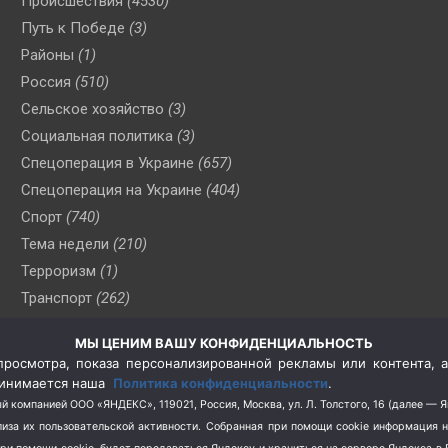
Происшествия
(4530)
Путь к Победе
(3)
Районы
(1)
Россия
(510)
Сельское хозяйство
(3)
Социальная политика
(3)
Спецоперация в Украине
(657)
Спецоперация на Украине
(404)
Спорт
(740)
Тема недели
(210)
Терроризм
(1)
Транспорт
(262)
Туризм
(178)
МЫ ЦЕНИМ ВАШУ КОНФИДЕНЦИАЛЬНОСТЬ
Флот
(76)
росмотра, показа персонализированной рекламы или контента, а
Цены
(2)
принимается наша
Политика конфиденциальности
.
Школа и спорт
(2)
й компанией ООО «ЯНДЕКС», 119021, Россия, Москва, ул. Л. Толстого, 16 (далее — 
за их пользовательской активности.
Собранная при помощи cookie информация 
Экология
(8)