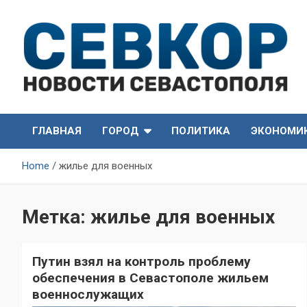
Skip
to
content
СевКор — Самые главные и актуальные новости
СевКор — Новости
Севастополя
ГЛАВНАЯ
ГОРОД
ПОЛИТИКА
ЭКОНОМИ
Севастополя
Home
жилье для военных
Метка:
жилье для военных
Путин взял на контроль проблему
обеспечения в Севастополе жильем
военнослужащих