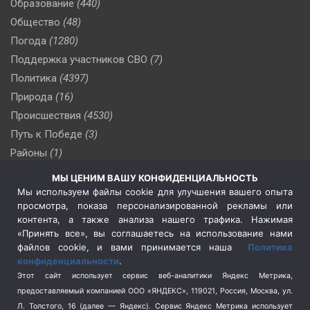
Образование
(440)
Общество
(48)
Погода
(1280)
Поддержка участников СВО
(7)
Политика
(4397)
Природа
(16)
Происшествия
(4530)
Путь к Победе
(3)
Районы
(1)
Россия
(510)
МЫ ЦЕНИМ ВАШУ КОНФИДЕНЦИАЛЬНОСТЬ
Сельское хозяйство
(3)
Мы используем файлы cookie для улучшения вашего опыта
просмотра, показа персонализированной рекламы или
Социальная политика
(3)
контента, а также анализа нашего трафика. Нажимая
Спецоперация в Украине
(657)
«Принять все», вы соглашаетесь на использование нами
Спецоперация на Украине
(404)
файлов cookie, и вами принимается наша
Политика
конфиденциальности
.
Спорт
(740)
Этот сайт использует сервис веб-аналитики Яндекс Метрика,
Тема недели
(210)
предоставляемый компанией ООО «ЯНДЕКС», 119021, Россия, Москва, ул.
Терроризм
(1)
Л. Толстого, 16 (далее — Яндекс). Сервис Яндекс Метрика использует