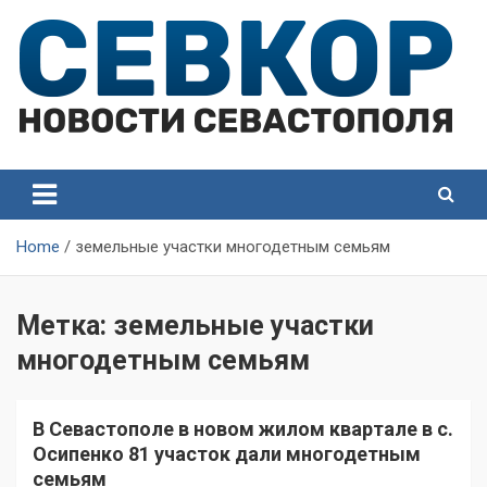
Skip
to
content
СевКор — Самые главные и актуальные новости
СевКор — Новости
Севастополя
Севастополя
Home
земельные участки многодетным семьям
Метка:
земельные участки
многодетным семьям
В Севастополе в новом жилом квартале в с.
Осипенко 81 участок дали многодетным
семьям