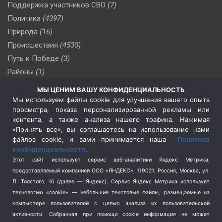
Поддержка участников СВО
(7)
Политика
(4397)
Природа
(16)
Происшествия
(4530)
Путь к Победе
(3)
Районы
(1)
Россия
(510)
МЫ ЦЕНИМ ВАШУ КОНФИДЕНЦИАЛЬНОСТЬ
Сельское хозяйство
(3)
Мы используем файлы cookie для улучшения вашего опыта
просмотра, показа персонализированной рекламы или
Социальная политика
(3)
контента, а также анализа нашего трафика. Нажимая
Спецоперация в Украине
(657)
«Принять все», вы соглашаетесь на использование нами
Спецоперация на Украине
(404)
файлов cookie, и вами принимается наша
Политика
конфиденциальности
.
Спорт
(740)
Этот сайт использует сервис веб-аналитики Яндекс Метрика,
Тема недели
(210)
предоставляемый компанией ООО «ЯНДЕКС», 119021, Россия, Москва, ул.
Терроризм
(1)
Л. Толстого, 16 (далее — Яндекс). Сервис Яндекс Метрика использует
Транспорт
(262)
технологию «cookie» — небольшие текстовые файлы, размещаемые на
компьютере пользователей с целью анализа их пользовательской
Туризм
(178)
активности.
Собранная при помощи cookie информация не может
Флот
(76)