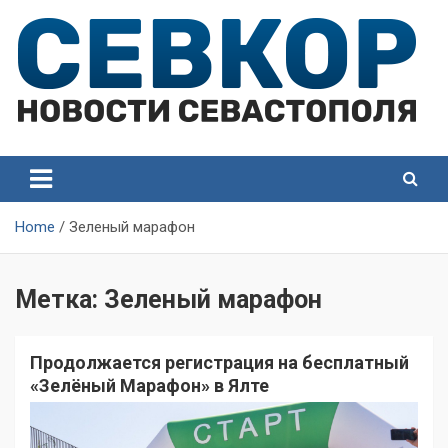
Skip
to
content
СевКор — Самые главные и актуальные новости
СевКор — Новости
Севастополя
Севастополя
Home
Зеленый марафон
Метка:
Зеленый марафон
Продолжается регистрация на бесплатный
«Зелёный Марафон» в Ялте