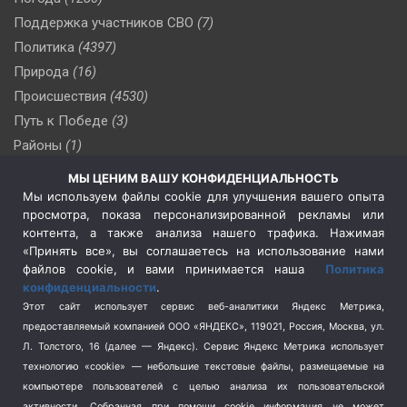
Поддержка участников СВО
(7)
Политика
(4397)
Природа
(16)
Происшествия
(4530)
Путь к Победе
(3)
Районы
(1)
Россия
(510)
МЫ ЦЕНИМ ВАШУ КОНФИДЕНЦИАЛЬНОСТЬ
Сельское хозяйство
(3)
Мы используем файлы cookie для улучшения вашего опыта
просмотра, показа персонализированной рекламы или
Социальная политика
(3)
контента, а также анализа нашего трафика. Нажимая
Спецоперация в Украине
(657)
«Принять все», вы соглашаетесь на использование нами
Спецоперация на Украине
(404)
файлов cookie, и вами принимается наша
Политика
конфиденциальности
.
Спорт
(740)
Этот сайт использует сервис веб-аналитики Яндекс Метрика,
Тема недели
(210)
предоставляемый компанией ООО «ЯНДЕКС», 119021, Россия, Москва, ул.
Терроризм
(1)
Л. Толстого, 16 (далее — Яндекс). Сервис Яндекс Метрика использует
Транспорт
(262)
технологию «cookie» — небольшие текстовые файлы, размещаемые на
компьютере пользователей с целью анализа их пользовательской
Туризм
(178)
активности.
Собранная при помощи cookie информация не может