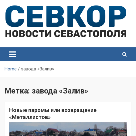
Skip
to
content
СевКор — Самые главные и актуальные новости
СевКор — Новости
Севастополя
Севастополя
Home
завода «Залив»
Метка:
завода «Залив»
Новые паромы или возвращение
«Металлистов»