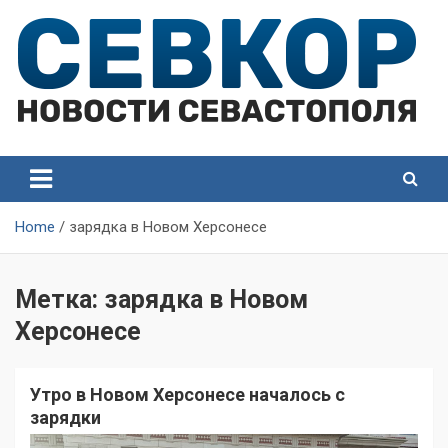
Skip
to
content
СевКор — Самые главные и актуальные новости
СевКор — Новости
Севастополя
Севастополя
Home
зарядка в Новом Херсонесе
Метка:
зарядка в Новом
Херсонесе
Утро в Новом Херсонесе началось с
зарядки