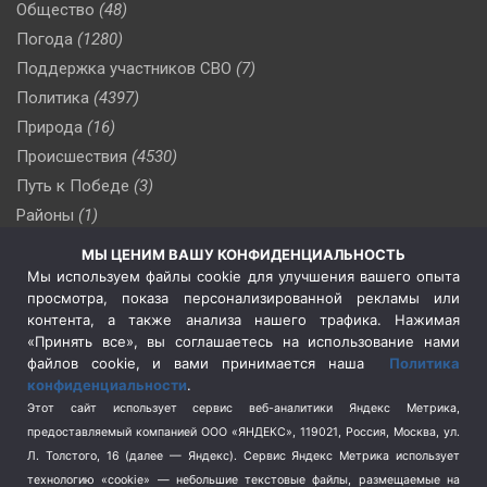
Общество
(48)
Погода
(1280)
Поддержка участников СВО
(7)
Политика
(4397)
Природа
(16)
Происшествия
(4530)
Путь к Победе
(3)
Районы
(1)
Россия
(510)
МЫ ЦЕНИМ ВАШУ КОНФИДЕНЦИАЛЬНОСТЬ
Сельское хозяйство
(3)
Мы используем файлы cookie для улучшения вашего опыта
просмотра, показа персонализированной рекламы или
Социальная политика
(3)
контента, а также анализа нашего трафика. Нажимая
Спецоперация в Украине
(657)
«Принять все», вы соглашаетесь на использование нами
Спецоперация на Украине
(404)
файлов cookie, и вами принимается наша
Политика
конфиденциальности
.
Спорт
(740)
Этот сайт использует сервис веб-аналитики Яндекс Метрика,
Тема недели
(210)
предоставляемый компанией ООО «ЯНДЕКС», 119021, Россия, Москва, ул.
Терроризм
(1)
Л. Толстого, 16 (далее — Яндекс). Сервис Яндекс Метрика использует
Транспорт
(262)
технологию «cookie» — небольшие текстовые файлы, размещаемые на