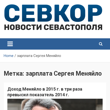
Skip
to
content
СевКор — Самые главные и актуальные новости
СевКор — Новости
Севастополя
Севастополя
Home
зарплата Сергея Меняйло
Метка:
зарплата Сергея Меняйло
Доход Меняйло в 2015 г. в три раза
превысил показатель 2014 г.