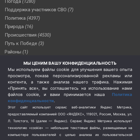
Погода
(1280)
Поддержка участников СВО
(7)
Политика
(4397)
Природа
(16)
Происшествия
(4530)
Путь к Победе
(3)
Районы
(1)
Россия
(510)
МЫ ЦЕНИМ ВАШУ КОНФИДЕНЦИАЛЬНОСТЬ
Сельское хозяйство
(3)
Мы используем файлы cookie для улучшения вашего опыта
просмотра, показа персонализированной рекламы или
Социальная политика
(3)
контента, а также анализа нашего трафика. Нажимая
Спецоперация в Украине
(657)
«Принять все», вы соглашаетесь на использование нами
Спецоперация на Украине
(404)
файлов cookie, и вами принимается наша
Политика
конфиденциальности
.
Спорт
(740)
Этот сайт использует сервис веб-аналитики Яндекс Метрика,
Тема недели
(210)
предоставляемый компанией ООО «ЯНДЕКС», 119021, Россия, Москва, ул.
Терроризм
(1)
Л. Толстого, 16 (далее — Яндекс). Сервис Яндекс Метрика использует
Транспорт
(262)
технологию «cookie» — небольшие текстовые файлы, размещаемые на
компьютере пользователей с целью анализа их пользовательской
Туризм
(178)