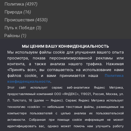
Политика
(4397)
Природа
(16)
Происшествия
(4530)
Путь к Победе
(3)
Районы
(1)
Россия
(510)
МЫ ЦЕНИМ ВАШУ КОНФИДЕНЦИАЛЬНОСТЬ
Сельское хозяйство
(3)
Мы используем файлы cookie для улучшения вашего опыта
просмотра, показа персонализированной рекламы или
Социальная политика
(3)
контента, а также анализа нашего трафика. Нажимая
Спецоперация в Украине
(657)
«Принять все», вы соглашаетесь на использование нами
Спецоперация на Украине
(404)
файлов cookie, и вами принимается наша
Политика
конфиденциальности
.
Спорт
(740)
Этот сайт использует сервис веб-аналитики Яндекс Метрика,
Тема недели
(210)
предоставляемый компанией ООО «ЯНДЕКС», 119021, Россия, Москва, ул.
Терроризм
(1)
Л. Толстого, 16 (далее — Яндекс). Сервис Яндекс Метрика использует
Транспорт
(262)
технологию «cookie» — небольшие текстовые файлы, размещаемые на
компьютере пользователей с целью анализа их пользовательской
Туризм
(178)
активности.
Собранная при помощи cookie информация не может
Флот
(76)
идентифицировать вас, однако может помочь нам улучшить работу
Цены
(2)