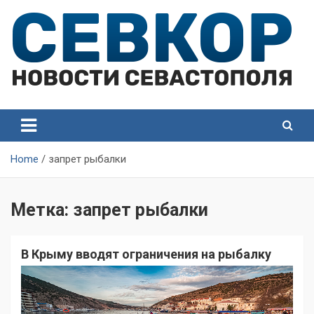
Skip
to
content
СевКор — Самые главные и актуальные новости
СевКор — Новости
Севастополя
Севастополя
Home
запрет рыбалки
Метка:
запрет рыбалки
В Крыму вводят ограничения на рыбалку