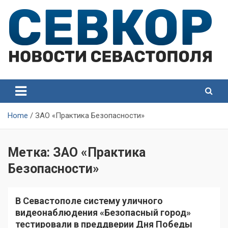
Skip
to
content
СевКор — Самые главные и актуальные новости
СевКор — Новости
Севастополя
Севастополя
Home
ЗАО «Практика Безопасности»
Метка:
ЗАО «Практика
Безопасности»
В Севастополе систему уличного
видеонаблюдения «Безопасный город»
тестировали в преддверии Дня Победы