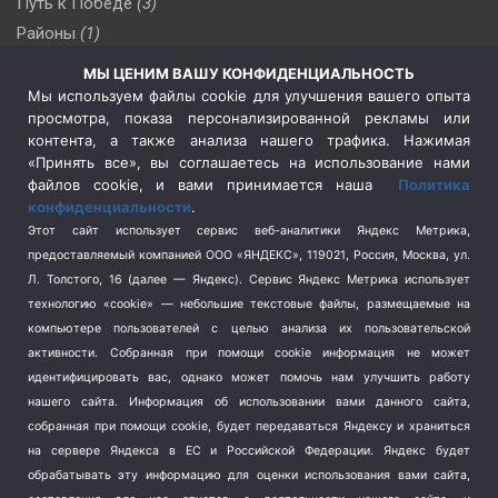
Путь к Победе
(3)
Районы
(1)
Россия
(510)
МЫ ЦЕНИМ ВАШУ КОНФИДЕНЦИАЛЬНОСТЬ
Сельское хозяйство
(3)
Мы используем файлы cookie для улучшения вашего опыта
просмотра, показа персонализированной рекламы или
Социальная политика
(3)
контента, а также анализа нашего трафика. Нажимая
Спецоперация в Украине
(657)
«Принять все», вы соглашаетесь на использование нами
Спецоперация на Украине
(404)
файлов cookie, и вами принимается наша
Политика
конфиденциальности
.
Спорт
(740)
Этот сайт использует сервис веб-аналитики Яндекс Метрика,
Тема недели
(210)
предоставляемый компанией ООО «ЯНДЕКС», 119021, Россия, Москва, ул.
Терроризм
(1)
Л. Толстого, 16 (далее — Яндекс). Сервис Яндекс Метрика использует
Транспорт
(262)
технологию «cookie» — небольшие текстовые файлы, размещаемые на
компьютере пользователей с целью анализа их пользовательской
Туризм
(178)
активности.
Собранная при помощи cookie информация не может
Флот
(76)
идентифицировать вас, однако может помочь нам улучшить работу
Цены
(2)
нашего сайта. Информация об использовании вами данного сайта,
Школа и спорт
(2)
собранная при помощи cookie, будет передаваться Яндексу и храниться
Экология
на сервере Яндекса в ЕС и Российской Федерации. Яндекс будет
(8)
обрабатывать эту информацию для оценки использования вами сайта,
Экономика
(1172)