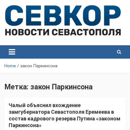
Skip
to
content
СевКор — Самые главные и актуальные новости
СевКор — Новости
Севастополя
Севастополя
Home
закон Паркинсона
Метка:
закон Паркинсона
Чалый объяснил вхождение
замгубернатора Севастополя Еремеева в
состав кадрового резерва Путина «законом
Паркинсона»