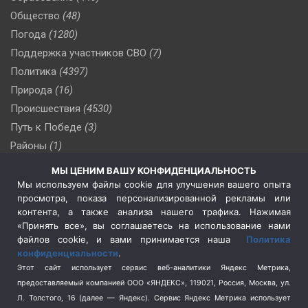
Общество
(48)
Погода
(1280)
Поддержка участников СВО
(7)
Политика
(4397)
Природа
(16)
Происшествия
(4530)
Путь к Победе
(3)
Районы
(1)
Россия
(510)
МЫ ЦЕНИМ ВАШУ КОНФИДЕНЦИАЛЬНОСТЬ
Сельское хозяйство
(3)
Мы используем файлы cookie для улучшения вашего опыта
просмотра, показа персонализированной рекламы или
Социальная политика
(3)
контента, а также анализа нашего трафика. Нажимая
Спецоперация в Украине
(657)
«Принять все», вы соглашаетесь на использование нами
Спецоперация на Украине
(404)
файлов cookie, и вами принимается наша
Политика
конфиденциальности
.
Спорт
(740)
Этот сайт использует сервис веб-аналитики Яндекс Метрика,
Тема недели
(210)
предоставляемый компанией ООО «ЯНДЕКС», 119021, Россия, Москва, ул.
Терроризм
(1)
Л. Толстого, 16 (далее — Яндекс). Сервис Яндекс Метрика использует