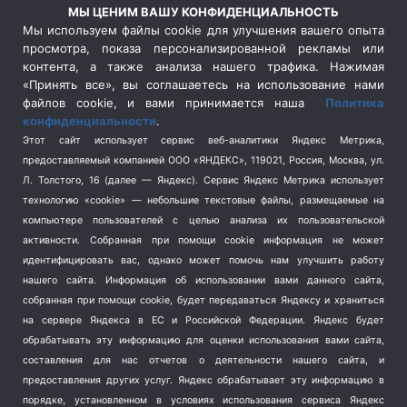
Россия
(510)
МЫ ЦЕНИМ ВАШУ КОНФИДЕНЦИАЛЬНОСТЬ
Сельское хозяйство
(3)
Мы используем файлы cookie для улучшения вашего опыта
просмотра, показа персонализированной рекламы или
Социальная политика
(3)
контента, а также анализа нашего трафика. Нажимая
Спецоперация в Украине
(657)
«Принять все», вы соглашаетесь на использование нами
Спецоперация на Украине
(404)
файлов cookie, и вами принимается наша
Политика
конфиденциальности
.
Спорт
(740)
Этот сайт использует сервис веб-аналитики Яндекс Метрика,
Тема недели
(210)
предоставляемый компанией ООО «ЯНДЕКС», 119021, Россия, Москва, ул.
Терроризм
(1)
Л. Толстого, 16 (далее — Яндекс). Сервис Яндекс Метрика использует
Транспорт
(262)
технологию «cookie» — небольшие текстовые файлы, размещаемые на
компьютере пользователей с целью анализа их пользовательской
Туризм
(178)
активности.
Собранная при помощи cookie информация не может
Флот
(76)
идентифицировать вас, однако может помочь нам улучшить работу
Цены
(2)
нашего сайта. Информация об использовании вами данного сайта,
Школа и спорт
(2)
собранная при помощи cookie, будет передаваться Яндексу и храниться
Экология
на сервере Яндекса в ЕС и Российской Федерации. Яндекс будет
(8)
обрабатывать эту информацию для оценки использования вами сайта,
Экономика
(1172)
составления для нас отчетов о деятельности нашего сайта, и
предоставления других услуг. Яндекс обрабатывает эту информацию в
Мы в соцсетях
порядке, установленном в условиях использования сервиса Яндекс