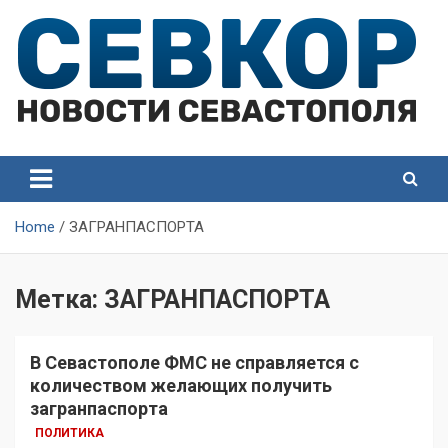
Skip
to
content
СевКор — Самые главные и актуальные новости
СевКор — Новости
Севастополя
Севастополя
Home
ЗАГРАНПАСПОРТА
Метка:
ЗАГРАНПАСПОРТА
В Севастополе ФМС не справляется с
количеством желающих получить
загранпаспорта
ПОЛИТИКА