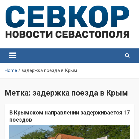
Skip
to
content
СевКор — Самые главные и актуальные новости
СевКор — Новости
Севастополя
Севастополя
Home
задержка поезда в Крым
Метка:
задержка поезда в Крым
В Крымском направлении задерживается 17
поездов