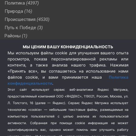
Политика
(4397)
Природа
(16)
Происшествия
(4530)
Путь к Победе
(3)
Районы
(1)
Россия
(510)
МЫ ЦЕНИМ ВАШУ КОНФИДЕНЦИАЛЬНОСТЬ
Сельское хозяйство
(3)
Мы используем файлы cookie для улучшения вашего опыта
просмотра, показа персонализированной рекламы или
Социальная политика
(3)
контента, а также анализа нашего трафика. Нажимая
Спецоперация в Украине
(657)
«Принять все», вы соглашаетесь на использование нами
Спецоперация на Украине
(404)
файлов cookie, и вами принимается наша
Политика
конфиденциальности
.
Спорт
(740)
Этот сайт использует сервис веб-аналитики Яндекс Метрика,
Тема недели
(210)
предоставляемый компанией ООО «ЯНДЕКС», 119021, Россия, Москва, ул.
Терроризм
(1)
Л. Толстого, 16 (далее — Яндекс). Сервис Яндекс Метрика использует
Транспорт
(262)
технологию «cookie» — небольшие текстовые файлы, размещаемые на
компьютере пользователей с целью анализа их пользовательской
Туризм
(178)
активности.
Собранная при помощи cookie информация не может
Флот
(76)
идентифицировать вас, однако может помочь нам улучшить работу
Цены
(2)