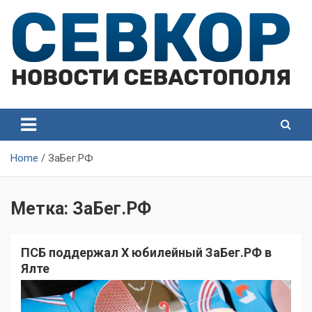
Skip
to
content
СевКор — Самые главные и актуальные новости
СевКор — Новости
Севастополя
Севастополя
Home
ЗаБег.РФ
Метка:
ЗаБег.РФ
ПСБ поддержал X юбилейный ЗаБег.РФ в
Ялте