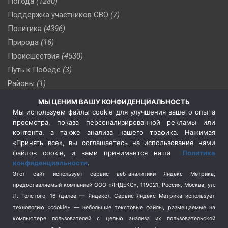
Погода
(1280)
Поддержка участников СВО
(7)
Политика
(4396)
Природа
(16)
Происшествия
(4530)
Путь к Победе
(3)
Районы
(1)
Россия
(510)
МЫ ЦЕНИМ ВАШУ КОНФИДЕНЦИАЛЬНОСТЬ
Сельское хозяйство
(3)
Мы используем файлы cookie для улучшения вашего опыта
просмотра, показа персонализированной рекламы или
Социальная политика
(3)
контента, а также анализа нашего трафика. Нажимая
Спецоперация в Украине
(657)
«Принять все», вы соглашаетесь на использование нами
Спецоперация на Украине
(404)
файлов cookie, и вами принимается наша
Политика
конфиденциальности
.
Спорт
(740)
Этот сайт использует сервис веб-аналитики Яндекс Метрика,
Тема недели
(210)
предоставляемый компанией ООО «ЯНДЕКС», 119021, Россия, Москва, ул.
Терроризм
(1)
Л. Толстого, 16 (далее — Яндекс). Сервис Яндекс Метрика использует
Транспорт
(262)
технологию «cookie» — небольшие текстовые файлы, размещаемые на
компьютере пользователей с целью анализа их пользовательской
Туризм
(178)