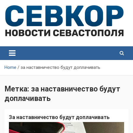
Skip
to
content
СевКор — Самые главные и актуальные новости
СевКор — Новости
Севастополя
Севастополя
Home
за наставничество будут доплачивать
Метка:
за наставничество будут
доплачивать
За наставничество будут доплачивать