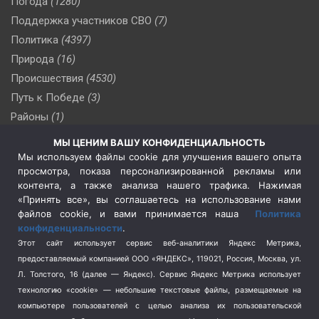
Погода
(1280)
Поддержка участников СВО
(7)
Политика
(4397)
Природа
(16)
Происшествия
(4530)
Путь к Победе
(3)
Районы
(1)
Россия
(510)
МЫ ЦЕНИМ ВАШУ КОНФИДЕНЦИАЛЬНОСТЬ
Сельское хозяйство
(3)
Мы используем файлы cookie для улучшения вашего опыта
просмотра, показа персонализированной рекламы или
Социальная политика
(3)
контента, а также анализа нашего трафика. Нажимая
Спецоперация в Украине
(657)
«Принять все», вы соглашаетесь на использование нами
Спецоперация на Украине
(404)
файлов cookie, и вами принимается наша
Политика
конфиденциальности
.
Спорт
(740)
Этот сайт использует сервис веб-аналитики Яндекс Метрика,
Тема недели
(210)
предоставляемый компанией ООО «ЯНДЕКС», 119021, Россия, Москва, ул.
Терроризм
(1)
Л. Толстого, 16 (далее — Яндекс). Сервис Яндекс Метрика использует
Транспорт
(262)
технологию «cookie» — небольшие текстовые файлы, размещаемые на
компьютере пользователей с целью анализа их пользовательской
Туризм
(178)