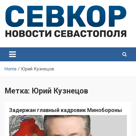
Skip
to
content
СевКор — Самые главные и актуальные новости
СевКор — Новости
Севастополя
Севастополя
Home
Юрий Кузнецов
Метка:
Юрий Кузнецов
Задержан главный кадровик Минобороны