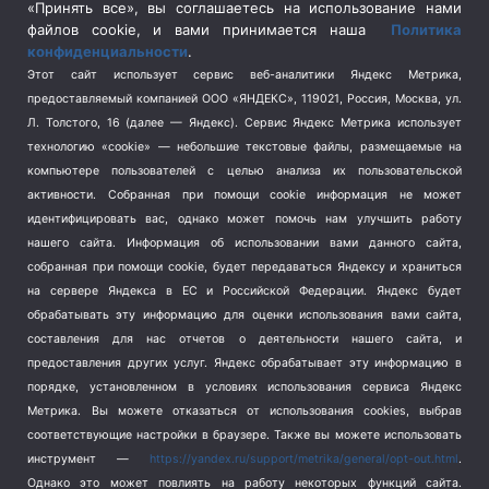
«Принять все», вы соглашаетесь на использование нами
Спецоперация на Украине
(404)
файлов cookie, и вами принимается наша
Политика
конфиденциальности
.
Спорт
(740)
Этот сайт использует сервис веб-аналитики Яндекс Метрика,
Тема недели
(210)
предоставляемый компанией ООО «ЯНДЕКС», 119021, Россия, Москва, ул.
Терроризм
(1)
Л. Толстого, 16 (далее — Яндекс). Сервис Яндекс Метрика использует
Транспорт
(262)
технологию «cookie» — небольшие текстовые файлы, размещаемые на
компьютере пользователей с целью анализа их пользовательской
Туризм
(178)
активности.
Собранная при помощи cookie информация не может
Флот
(76)
идентифицировать вас, однако может помочь нам улучшить работу
Цены
(2)
нашего сайта. Информация об использовании вами данного сайта,
Школа и спорт
(2)
собранная при помощи cookie, будет передаваться Яндексу и храниться
Экология
(8)
на сервере Яндекса в ЕС и Российской Федерации. Яндекс будет
обрабатывать эту информацию для оценки использования вами сайта,
Экономика
(1172)
составления для нас отчетов о деятельности нашего сайта, и
предоставления других услуг. Яндекс обрабатывает эту информацию в
Мы в соцсетях
порядке, установленном в условиях использования сервиса Яндекс
Метрика.
Вы можете отказаться от использования cookies, выбрав
соответствующие настройки в браузере. Также вы можете использовать
инструмент —
https://yandex.ru/support/metrika/general/opt-out.html
.
Однако это может повлиять на работу некоторых функций сайта.