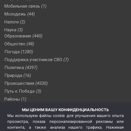
Мобильная связь
(1)
Молодежь
(44)
Налоги
(2)
Наука
(3)
Образование
(440)
Общество
(48)
Погода
(1280)
Поддержка участников СВО
(7)
Политика
(4397)
Природа
(16)
Происшествия
(4530)
Путь к Победе
(3)
Районы
(1)
Россия
(510)
МЫ ЦЕНИМ ВАШУ КОНФИДЕНЦИАЛЬНОСТЬ
Сельское хозяйство
(3)
Мы используем файлы cookie для улучшения вашего опыта
просмотра, показа персонализированной рекламы или
Социальная политика
(3)
контента, а также анализа нашего трафика. Нажимая
Спецоперация в Украине
(657)