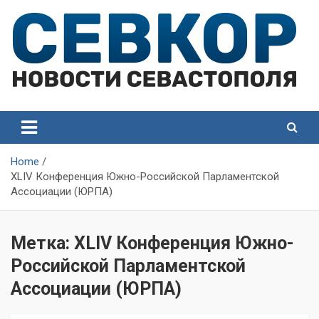
Skip
to
content
СевКор — Самые главные и актуальные новости
СевКор — Новости
Севастополя
Севастополя
Home
XLIV Конференция Южно-Российской Парламентской
Ассоциации (ЮРПА)
Метка:
XLIV Конференция Южно-
Российской Парламентской
Ассоциации (ЮРПА)