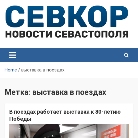
Skip
to
content
СевКор — Самые главные и актуальные новости
СевКор — Новости
Севастополя
Севастополя
Home
выставка в поездах
Метка:
выставка в поездах
В поездах работает выставка к 80-летию
Победы