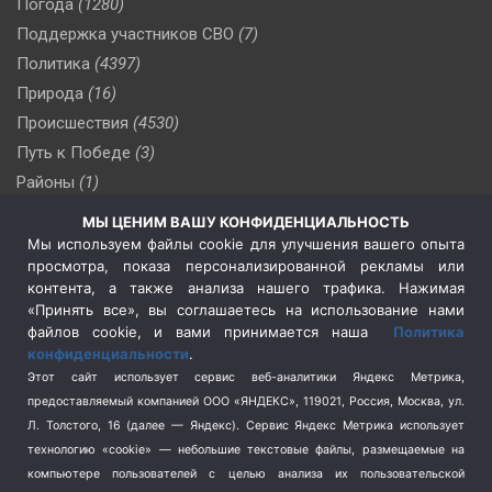
Погода
(1280)
Поддержка участников СВО
(7)
Политика
(4397)
Природа
(16)
Происшествия
(4530)
Путь к Победе
(3)
Районы
(1)
Россия
(510)
МЫ ЦЕНИМ ВАШУ КОНФИДЕНЦИАЛЬНОСТЬ
Сельское хозяйство
(3)
Мы используем файлы cookie для улучшения вашего опыта
просмотра, показа персонализированной рекламы или
Социальная политика
(3)
контента, а также анализа нашего трафика. Нажимая
Спецоперация в Украине
(657)
«Принять все», вы соглашаетесь на использование нами
Спецоперация на Украине
(404)
файлов cookie, и вами принимается наша
Политика
конфиденциальности
.
Спорт
(740)
Этот сайт использует сервис веб-аналитики Яндекс Метрика,
Тема недели
(210)
предоставляемый компанией ООО «ЯНДЕКС», 119021, Россия, Москва, ул.
Терроризм
(1)
Л. Толстого, 16 (далее — Яндекс). Сервис Яндекс Метрика использует
Транспорт
(262)
технологию «cookie» — небольшие текстовые файлы, размещаемые на
компьютере пользователей с целью анализа их пользовательской
Туризм
(178)