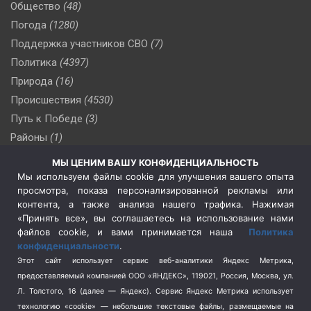
Общество
(48)
Погода
(1280)
Поддержка участников СВО
(7)
Политика
(4397)
Природа
(16)
Происшествия
(4530)
Путь к Победе
(3)
Районы
(1)
Россия
(510)
МЫ ЦЕНИМ ВАШУ КОНФИДЕНЦИАЛЬНОСТЬ
Сельское хозяйство
(3)
Мы используем файлы cookie для улучшения вашего опыта
просмотра, показа персонализированной рекламы или
Социальная политика
(3)
контента, а также анализа нашего трафика. Нажимая
Спецоперация в Украине
(657)
«Принять все», вы соглашаетесь на использование нами
Спецоперация на Украине
(404)
файлов cookie, и вами принимается наша
Политика
конфиденциальности
.
Спорт
(740)
Этот сайт использует сервис веб-аналитики Яндекс Метрика,
Тема недели
(210)
предоставляемый компанией ООО «ЯНДЕКС», 119021, Россия, Москва, ул.
Терроризм
(1)
Л. Толстого, 16 (далее — Яндекс). Сервис Яндекс Метрика использует
Транспорт
(262)
технологию «cookie» — небольшие текстовые файлы, размещаемые на