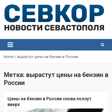
Skip
to
content
СевКор — Самые главные и актуальные новости
СевКор — Новости
Севастополя
Севастополя
Home
вырастут цены на бензин в России
Метка:
вырастут цены на бензин в
России
Цены на бензин в России снова ползут
вверх