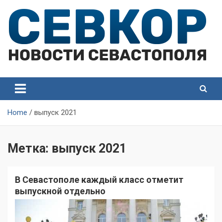
Skip
to
content
СевКор — Самые главные и актуальные новости
СевКор — Новости
Севастополя
Севастополя
Home
выпуск 2021
Метка:
выпуск 2021
В Севастополе каждый класс отметит
выпускной отдельно