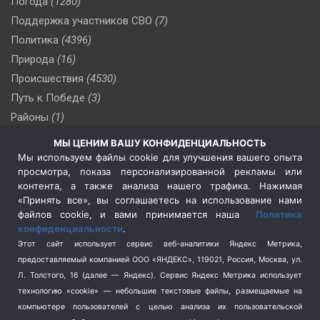
Погода
(1280)
Поддержка участников СВО
(7)
Политика
(4396)
Природа
(16)
Происшествия
(4530)
Путь к Победе
(3)
Районы
(1)
Россия
(510)
МЫ ЦЕНИМ ВАШУ КОНФИДЕНЦИАЛЬНОСТЬ
Сельское хозяйство
(3)
Мы используем файлы cookie для улучшения вашего опыта
просмотра, показа персонализированной рекламы или
Социальная политика
(3)
контента, а также анализа нашего трафика. Нажимая
Спецоперация в Украине
(657)
«Принять все», вы соглашаетесь на использование нами
Спецоперация на Украине
(404)
файлов cookie, и вами принимается наша
Политика
конфиденциальности
.
Спорт
(740)
Этот сайт использует сервис веб-аналитики Яндекс Метрика,
Тема недели
(210)
предоставляемый компанией ООО «ЯНДЕКС», 119021, Россия, Москва, ул.
Терроризм
(1)
Л. Толстого, 16 (далее — Яндекс). Сервис Яндекс Метрика использует
Транспорт
(262)
технологию «cookie» — небольшие текстовые файлы, размещаемые на
компьютере пользователей с целью анализа их пользовательской
Туризм
(178)