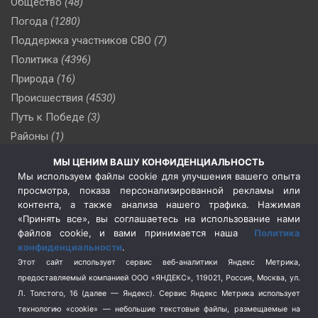
Общество
(48)
Погода
(1280)
Поддержка участников СВО
(7)
Политика
(4396)
Природа
(16)
Происшествия
(4530)
Путь к Победе
(3)
Районы
(1)
Россия
(509)
МЫ ЦЕНИМ ВАШУ КОНФИДЕНЦИАЛЬНОСТЬ
Сельское хозяйство
(3)
Мы используем файлы cookie для улучшения вашего опыта
просмотра, показа персонализированной рекламы или
Социальная политика
(3)
контента, а также анализа нашего трафика. Нажимая
Спецоперация в Украине
(657)
«Принять все», вы соглашаетесь на использование нами
Спецоперация на Украине
(404)
файлов cookie, и вами принимается наша
Политика
конфиденциальности
.
Спорт
(740)
Этот сайт использует сервис веб-аналитики Яндекс Метрика,
Тема недели
(210)
предоставляемый компанией ООО «ЯНДЕКС», 119021, Россия, Москва, ул.
Терроризм
(1)
Л. Толстого, 16 (далее — Яндекс). Сервис Яндекс Метрика использует
Транспорт
(262)
технологию «cookie» — небольшие текстовые файлы, размещаемые на