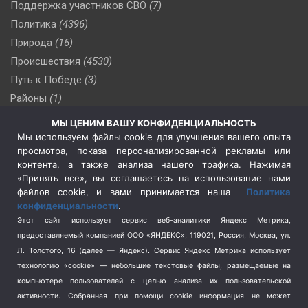
Поддержка участников СВО
(7)
Политика
(4396)
Природа
(16)
Происшествия
(4530)
Путь к Победе
(3)
Районы
(1)
Россия
(510)
МЫ ЦЕНИМ ВАШУ КОНФИДЕНЦИАЛЬНОСТЬ
Сельское хозяйство
(3)
Мы используем файлы cookie для улучшения вашего опыта
просмотра, показа персонализированной рекламы или
Социальная политика
(3)
контента, а также анализа нашего трафика. Нажимая
Спецоперация в Украине
(657)
«Принять все», вы соглашаетесь на использование нами
Спецоперация на Украине
(404)
файлов cookie, и вами принимается наша
Политика
конфиденциальности
.
Спорт
(740)
Этот сайт использует сервис веб-аналитики Яндекс Метрика,
Тема недели
(210)
предоставляемый компанией ООО «ЯНДЕКС», 119021, Россия, Москва, ул.
Терроризм
(1)
Л. Толстого, 16 (далее — Яндекс). Сервис Яндекс Метрика использует
Транспорт
(262)
технологию «cookie» — небольшие текстовые файлы, размещаемые на
компьютере пользователей с целью анализа их пользовательской
Туризм
(178)
активности.
Собранная при помощи cookie информация не может
Флот
(76)