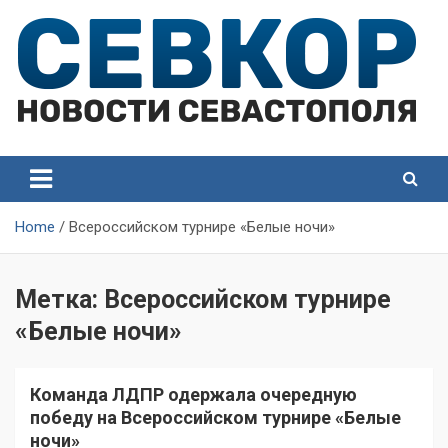
Skip
to
content
СевКор — Самые главные и актуальные новости
СевКор — Новости
Севастополя
Севастополя
Home
Всероссийском турнире «Белые ночи»
Метка:
Всероссийском турнире
«Белые ночи»
Команда ЛДПР одержала очередную
победу на Всероссийском турнире «Белые
ночи»