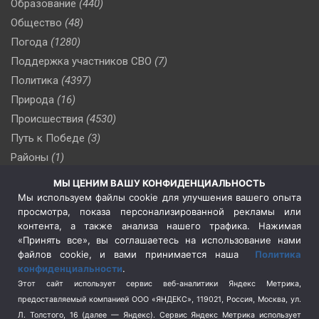
Образование
(440)
Общество
(48)
Погода
(1280)
Поддержка участников СВО
(7)
Политика
(4397)
Природа
(16)
Происшествия
(4530)
Путь к Победе
(3)
Районы
(1)
Россия
(510)
МЫ ЦЕНИМ ВАШУ КОНФИДЕНЦИАЛЬНОСТЬ
Сельское хозяйство
(3)
Мы используем файлы cookie для улучшения вашего опыта
просмотра, показа персонализированной рекламы или
Социальная политика
(3)
контента, а также анализа нашего трафика. Нажимая
Спецоперация в Украине
(657)
«Принять все», вы соглашаетесь на использование нами
Спецоперация на Украине
(404)
файлов cookie, и вами принимается наша
Политика
конфиденциальности
.
Спорт
(740)
Этот сайт использует сервис веб-аналитики Яндекс Метрика,
Тема недели
(210)
предоставляемый компанией ООО «ЯНДЕКС», 119021, Россия, Москва, ул.
Терроризм
(1)
Л. Толстого, 16 (далее — Яндекс). Сервис Яндекс Метрика использует