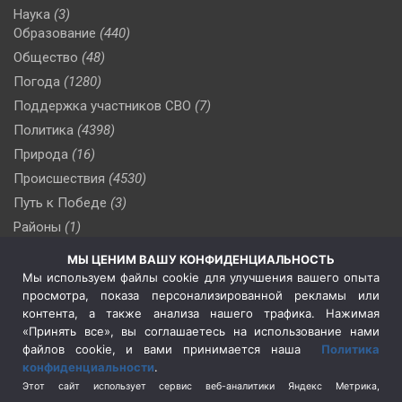
Наука
(3)
Образование
(440)
Общество
(48)
Погода
(1280)
Поддержка участников СВО
(7)
Политика
(4398)
Природа
(16)
Происшествия
(4530)
Путь к Победе
(3)
Районы
(1)
Россия
(510)
МЫ ЦЕНИМ ВАШУ КОНФИДЕНЦИАЛЬНОСТЬ
Сельское хозяйство
(3)
Мы используем файлы cookie для улучшения вашего опыта
просмотра, показа персонализированной рекламы или
Социальная политика
(3)
контента, а также анализа нашего трафика. Нажимая
Спецоперация в Украине
(657)
«Принять все», вы соглашаетесь на использование нами
Спецоперация на Украине
(404)
файлов cookie, и вами принимается наша
Политика
конфиденциальности
.
Спорт
(740)
Этот сайт использует сервис веб-аналитики Яндекс Метрика,
Тема недели
(210)