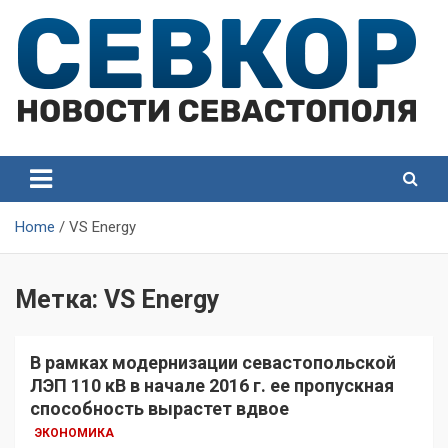
Skip
to
content
СевКор — Самые главные и актуальные новости
СевКор — Новости
Севастополя
Севастополя
Home
VS Energy
Метка:
VS Energy
В рамках модернизации севастопольской
ЛЭП 110 кВ в начале 2016 г. ее пропускная
способность вырастет вдвое
ЭКОНОМИКА