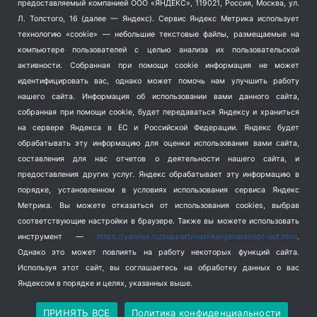
предоставляемый компанией ООО «ЯНДЕКС», 119021, Россия, Москва, ул.
Терроризм
(1)
Л. Толстого, 16 (далее — Яндекс). Сервис Яндекс Метрика использует
Транспорт
(262)
технологию «cookie» — небольшие текстовые файлы, размещаемые на
компьютере пользователей с целью анализа их пользовательской
Туризм
(178)
активности.
Собранная при помощи cookie информация не может
Флот
(76)
идентифицировать вас, однако может помочь нам улучшить работу
Цены
(2)
нашего сайта. Информация об использовании вами данного сайта,
Школа и спорт
(2)
собранная при помощи cookie, будет передаваться Яндексу и храниться
Экология
на сервере Яндекса в ЕС и Российской Федерации. Яндекс будет
(8)
обрабатывать эту информацию для оценки использования вами сайта,
Экономика
(1172)
составления для нас отчетов о деятельности нашего сайта, и
предоставления других услуг. Яндекс обрабатывает эту информацию в
Мы в соцсетях
порядке, установленном в условиях использования сервиса Яндекс
Метрика.
Вы можете отказаться от использования cookies, выбрав
соответствующие настройки в браузере. Также вы можете использовать
инструмент —
https://yandex.ru/support/metrika/general/opt-out.html
.
Однако это может повлиять на работу некоторых функций сайта.
Используя этот сайт, вы соглашаетесь на обработку данных о вас
Яндексом в порядке и целях, указанных выше.
Copyright © 2026
СевКор — Новости Севастополя
Политика конфиденциальности
ПРИНЯТЬ ВСЕ
Политика конфиденциальности