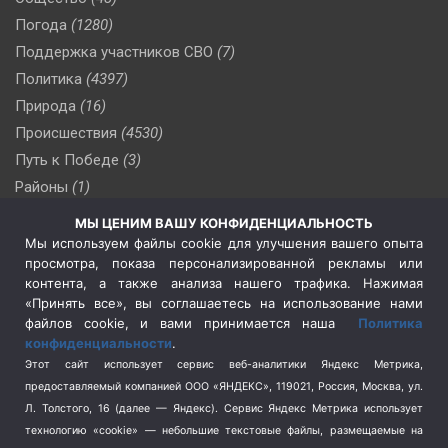
Погода
(1280)
Поддержка участников СВО
(7)
Политика
(4397)
Природа
(16)
Происшествия
(4530)
Путь к Победе
(3)
Районы
(1)
Россия
(510)
МЫ ЦЕНИМ ВАШУ КОНФИДЕНЦИАЛЬНОСТЬ
Сельское хозяйство
(3)
Мы используем файлы cookie для улучшения вашего опыта
просмотра, показа персонализированной рекламы или
Социальная политика
(3)
контента, а также анализа нашего трафика. Нажимая
Спецоперация в Украине
(657)
«Принять все», вы соглашаетесь на использование нами
Спецоперация на Украине
(404)
файлов cookie, и вами принимается наша
Политика
конфиденциальности
.
Спорт
(740)
Этот сайт использует сервис веб-аналитики Яндекс Метрика,
Тема недели
(210)
предоставляемый компанией ООО «ЯНДЕКС», 119021, Россия, Москва, ул.
Терроризм
(1)
Л. Толстого, 16 (далее — Яндекс). Сервис Яндекс Метрика использует
Транспорт
(262)
технологию «cookie» — небольшие текстовые файлы, размещаемые на