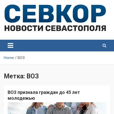
Skip
to
content
СевКор — Самые главные и актуальные новости
СевКор — Новости
Севастополя
Севастополя
Home
ВОЗ
Метка:
ВОЗ
ВОЗ признала граждан до 45 лет
молодежью