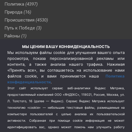
Политика
(4397)
Природа
(16)
Происшествия
(4530)
Путь к Победе
(3)
Районы
(1)
Россия
(510)
МЫ ЦЕНИМ ВАШУ КОНФИДЕНЦИАЛЬНОСТЬ
Сельское хозяйство
(3)
Мы используем файлы cookie для улучшения вашего опыта
просмотра, показа персонализированной рекламы или
Социальная политика
(3)
контента, а также анализа нашего трафика. Нажимая
Спецоперация в Украине
(657)
«Принять все», вы соглашаетесь на использование нами
Спецоперация на Украине
(404)
файлов cookie, и вами принимается наша
Политика
конфиденциальности
.
Спорт
(740)
Этот сайт использует сервис веб-аналитики Яндекс Метрика,
Тема недели
(210)
предоставляемый компанией ООО «ЯНДЕКС», 119021, Россия, Москва, ул.
Терроризм
(1)
Л. Толстого, 16 (далее — Яндекс). Сервис Яндекс Метрика использует
Транспорт
(262)
технологию «cookie» — небольшие текстовые файлы, размещаемые на
компьютере пользователей с целью анализа их пользовательской
Туризм
(178)
активности.
Собранная при помощи cookie информация не может
Флот
(76)
идентифицировать вас, однако может помочь нам улучшить работу
Цены
(2)