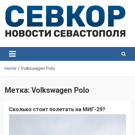
Skip
to
content
СевКор — Самые главные и актуальные новости
СевКор — Новости
Севастополя
Севастополя
Home
Volkswagen Polo
Метка:
Volkswagen Polo
Сколько стоит полетать на МИГ-29?