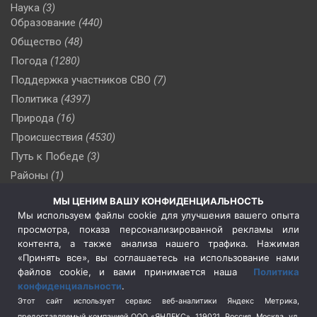
Наука
(3)
Образование
(440)
Общество
(48)
Погода
(1280)
Поддержка участников СВО
(7)
Политика
(4397)
Природа
(16)
Происшествия
(4530)
Путь к Победе
(3)
Районы
(1)
Россия
(510)
МЫ ЦЕНИМ ВАШУ КОНФИДЕНЦИАЛЬНОСТЬ
Сельское хозяйство
(3)
Мы используем файлы cookie для улучшения вашего опыта
просмотра, показа персонализированной рекламы или
Социальная политика
(3)
контента, а также анализа нашего трафика. Нажимая
Спецоперация в Украине
(657)
«Принять все», вы соглашаетесь на использование нами
Спецоперация на Украине
(404)
файлов cookie, и вами принимается наша
Политика
конфиденциальности
.
Спорт
(740)
Этот сайт использует сервис веб-аналитики Яндекс Метрика,
Тема недели
(210)
предоставляемый компанией ООО «ЯНДЕКС», 119021, Россия, Москва, ул.