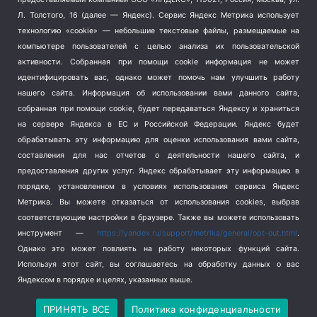
Терроризм
(1)
Л. Толстого, 16 (далее — Яндекс). Сервис Яндекс Метрика использует
Транспорт
(262)
технологию «cookie» — небольшие текстовые файлы, размещаемые на
компьютере пользователей с целью анализа их пользовательской
Туризм
(178)
активности.
Собранная при помощи cookie информация не может
Флот
(76)
идентифицировать вас, однако может помочь нам улучшить работу
Цены
(2)
нашего сайта. Информация об использовании вами данного сайта,
Школа и спорт
(2)
собранная при помощи cookie, будет передаваться Яндексу и храниться
на сервере Яндекса в ЕС и Российской Федерации. Яндекс будет
Экология
(8)
обрабатывать эту информацию для оценки использования вами сайта,
Экономика
(1172)
составления для нас отчетов о деятельности нашего сайта, и
предоставления других услуг. Яндекс обрабатывает эту информацию в
Мы в соцсетях
порядке, установленном в условиях использования сервиса Яндекс
Метрика.
Вы можете отказаться от использования cookies, выбрав
соответствующие настройки в браузере. Также вы можете использовать
инструмент —
https://yandex.ru/support/metrika/general/opt-out.html
.
Однако это может повлиять на работу некоторых функций сайта.
Используя этот сайт, вы соглашаетесь на обработку данных о вас
Яндексом в порядке и целях, указанных выше.
Copyright © 2026
СевКор — Новости Севастополя
Политика конфиденциальности
ПРИНЯТЬ ВСЕ
Политика конфиденциальности