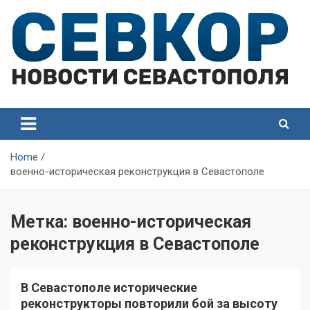
Skip
to
content
СевКор — Самые главные и актуальные новости
СевКор — Новости
Севастополя
Севастополя
Home
военно-историческая реконструкция в Севастополе
Метка:
военно-историческая
реконструкция в Севастополе
В Севастополе исторические
реконструкторы повторили бой за высоту