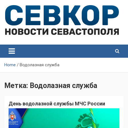
Skip
to
content
СевКор — Самые главные и актуальные новости
СевКор — Новости
Севастополя
Севастополя
Home
Водолазная служба
Метка:
Водолазная служба
День водолазной службы МЧС России