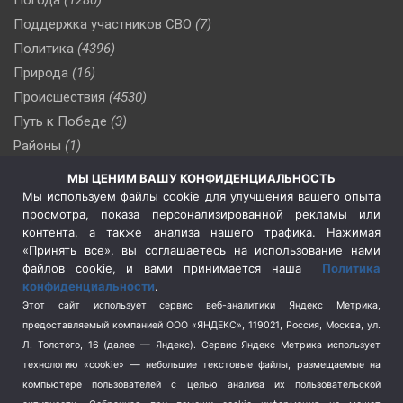
Поддержка участников СВО
(7)
Политика
(4396)
Природа
(16)
Происшествия
(4530)
Путь к Победе
(3)
Районы
(1)
Россия
(510)
МЫ ЦЕНИМ ВАШУ КОНФИДЕНЦИАЛЬНОСТЬ
Сельское хозяйство
(3)
Мы используем файлы cookie для улучшения вашего опыта
просмотра, показа персонализированной рекламы или
Социальная политика
(3)
контента, а также анализа нашего трафика. Нажимая
Спецоперация в Украине
(657)
«Принять все», вы соглашаетесь на использование нами
Спецоперация на Украине
(404)
файлов cookie, и вами принимается наша
Политика
конфиденциальности
.
Спорт
(740)
Этот сайт использует сервис веб-аналитики Яндекс Метрика,
Тема недели
(210)
предоставляемый компанией ООО «ЯНДЕКС», 119021, Россия, Москва, ул.
Терроризм
(1)
Л. Толстого, 16 (далее — Яндекс). Сервис Яндекс Метрика использует
Транспорт
(262)
технологию «cookie» — небольшие текстовые файлы, размещаемые на
компьютере пользователей с целью анализа их пользовательской
Туризм
(178)