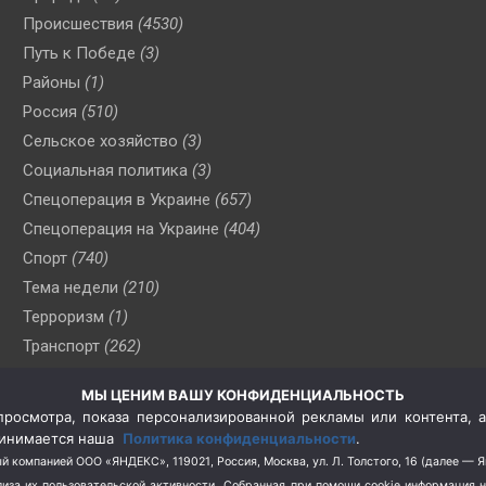
Происшествия
(4530)
Путь к Победе
(3)
Районы
(1)
Россия
(510)
Сельское хозяйство
(3)
Социальная политика
(3)
Спецоперация в Украине
(657)
Спецоперация на Украине
(404)
Спорт
(740)
Тема недели
(210)
Терроризм
(1)
Транспорт
(262)
Туризм
(178)
МЫ ЦЕНИМ ВАШУ КОНФИДЕНЦИАЛЬНОСТЬ
Флот
(76)
росмотра, показа персонализированной рекламы или контента, а
Цены
(2)
принимается наша
Политика конфиденциальности
.
Школа и спорт
(2)
й компанией ООО «ЯНДЕКС», 119021, Россия, Москва, ул. Л. Толстого, 16 (далее — 
за их пользовательской активности.
Собранная при помощи cookie информация 