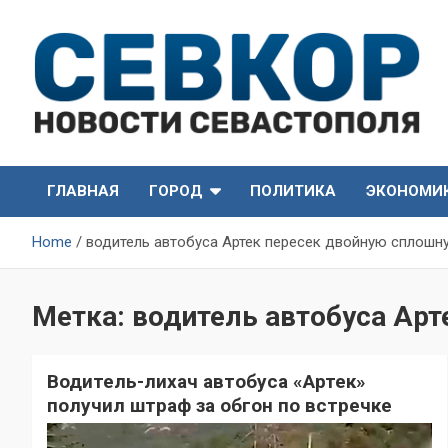
Skip
to
content
СевКор — Самые главные и актуальные новости
СевКор — Новости
Севастополя
ГЛАВНАЯ
ГОРОД
ПОЛИТИКА
ЭКОНОМИ
Севастополя
Home
водитель автобуса Артек пересек двойную сплошн
Метка:
водитель автобуса Ар
Водитель-лихач автобуса «Артек»
получил штраф за обгон по встречке