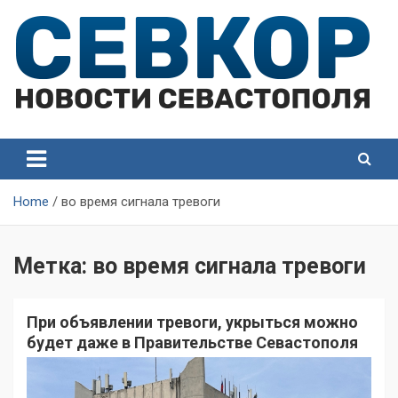
Skip
to
content
СевКор — Самые главные и актуальные новости
СевКор — Новости
Севастополя
Севастополя
Home
во время сигнала тревоги
Метка:
во время сигнала тревоги
При объявлении тревоги, укрыться можно
будет даже в Правительстве Севастополя