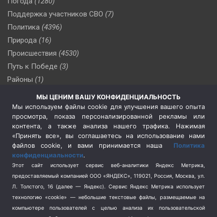
Погода
(1280)
Поддержка участников СВО
(7)
Политика
(4396)
Природа
(16)
Происшествия
(4530)
Путь к Победе
(3)
Районы
(1)
Россия
(509)
МЫ ЦЕНИМ ВАШУ КОНФИДЕНЦИАЛЬНОСТЬ
Сельское хозяйство
(3)
Мы используем файлы cookie для улучшения вашего опыта
просмотра, показа персонализированной рекламы или
Социальная политика
(3)
контента, а также анализа нашего трафика. Нажимая
Спецоперация в Украине
(657)
«Принять все», вы соглашаетесь на использование нами
Спецоперация на Украине
(404)
файлов cookie, и вами принимается наша
Политика
конфиденциальности
.
Спорт
(740)
Этот сайт использует сервис веб-аналитики Яндекс Метрика,
Тема недели
(210)
предоставляемый компанией ООО «ЯНДЕКС», 119021, Россия, Москва, ул.
Терроризм
(1)
Л. Толстого, 16 (далее — Яндекс). Сервис Яндекс Метрика использует
Транспорт
(262)
технологию «cookie» — небольшие текстовые файлы, размещаемые на
компьютере пользователей с целью анализа их пользовательской
Туризм
(178)