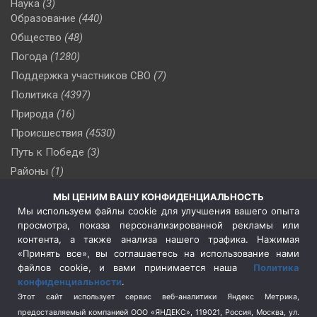
Наука
(3)
Образование
(440)
Общество
(48)
Погода
(1280)
Поддержка участников СВО
(7)
Политика
(4397)
Природа
(16)
Происшествия
(4530)
Путь к Победе
(3)
Районы
(1)
Россия
(510)
МЫ ЦЕНИМ ВАШУ КОНФИДЕНЦИАЛЬНОСТЬ
Сельское хозяйство
(3)
Мы используем файлы cookie для улучшения вашего опыта
просмотра, показа персонализированной рекламы или
Социальная политика
(3)
контента, а также анализа нашего трафика. Нажимая
Спецоперация в Украине
(657)
«Принять все», вы соглашаетесь на использование нами
Спецоперация на Украине
(404)
файлов cookie, и вами принимается наша
Политика
конфиденциальности
.
Спорт
(740)
Этот сайт использует сервис веб-аналитики Яндекс Метрика,
Тема недели
(210)
предоставляемый компанией ООО «ЯНДЕКС», 119021, Россия, Москва, ул.