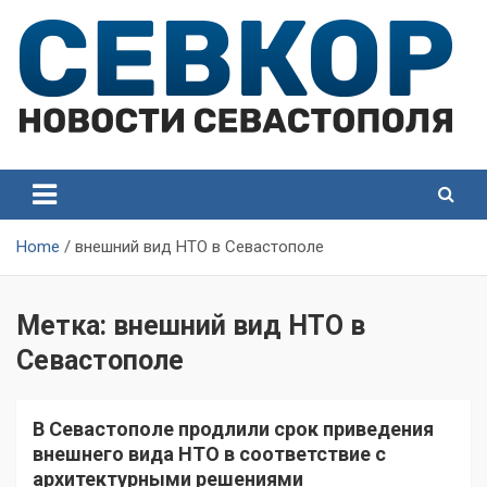
Skip
to
content
СевКор — Самые главные и актуальные новости
СевКор — Новости
Севастополя
Севастополя
Home
внешний вид НТО в Севастополе
Метка:
внешний вид НТО в
Севастополе
В Севастополе продлили срок приведения
внешнего вида НТО в соответствие с
архитектурными решениями