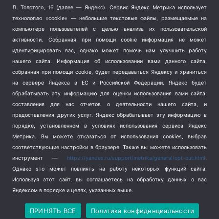
Терроризм
(1)
Л. Толстого, 16 (далее — Яндекс). Сервис Яндекс Метрика использует
Транспорт
(262)
технологию «cookie» — небольшие текстовые файлы, размещаемые на
компьютере пользователей с целью анализа их пользовательской
Туризм
(178)
активности.
Собранная при помощи cookie информация не может
Флот
(76)
идентифицировать вас, однако может помочь нам улучшить работу
Цены
(2)
нашего сайта. Информация об использовании вами данного сайта,
Школа и спорт
(2)
собранная при помощи cookie, будет передаваться Яндексу и храниться
Экология
(8)
на сервере Яндекса в ЕС и Российской Федерации. Яндекс будет
обрабатывать эту информацию для оценки использования вами сайта,
Экономика
(1172)
составления для нас отчетов о деятельности нашего сайта, и
предоставления других услуг. Яндекс обрабатывает эту информацию в
Мы в соцсетях
порядке, установленном в условиях использования сервиса Яндекс
Метрика.
Вы можете отказаться от использования cookies, выбрав
соответствующие настройки в браузере. Также вы можете использовать
инструмент —
https://yandex.ru/support/metrika/general/opt-out.html
.
Однако это может повлиять на работу некоторых функций сайта.
Используя этот сайт, вы соглашаетесь на обработку данных о вас
Яндексом в порядке и целях, указанных выше.
Copyright © 2026
СевКор — Новости Севастополя
Политика конфиденциальности
ПРИНЯТЬ ВСЕ
Политика конфиденциальности