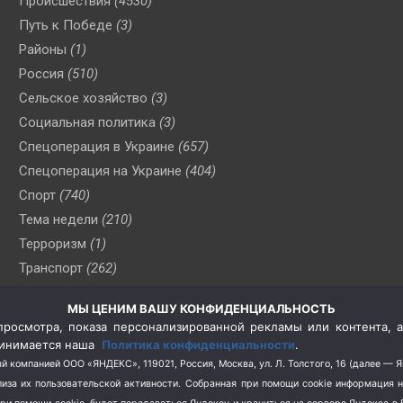
Происшествия
(4530)
Путь к Победе
(3)
Районы
(1)
Россия
(510)
Сельское хозяйство
(3)
Социальная политика
(3)
Спецоперация в Украине
(657)
Спецоперация на Украине
(404)
Спорт
(740)
Тема недели
(210)
Терроризм
(1)
Транспорт
(262)
Туризм
(178)
МЫ ЦЕНИМ ВАШУ КОНФИДЕНЦИАЛЬНОСТЬ
Флот
(76)
росмотра, показа персонализированной рекламы или контента, а
Цены
(2)
принимается наша
Политика конфиденциальности
.
Школа и спорт
(2)
й компанией ООО «ЯНДЕКС», 119021, Россия, Москва, ул. Л. Толстого, 16 (далее — 
за их пользовательской активности.
Собранная при помощи cookie информация 
Экология
(8)