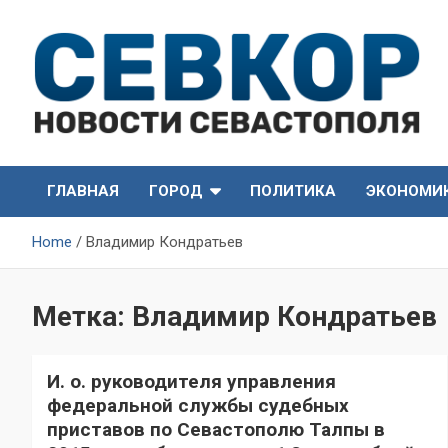
Skip
to
content
СевКор — Самые главные и актуальные новости
СевКор — Новости
Севастополя
ГЛАВНАЯ
ГОРОД
ПОЛИТИКА
ЭКОНОМИ
Севастополя
Home
Владимир Кондратьев
Метка:
Владимир Кондратьев
И. о. руководителя управления
федеральной службы судебных
приставов по Севастополю Талпы в