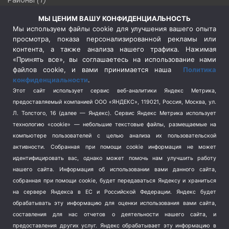
Районы
(1)
Россия
(510)
МЫ ЦЕНИМ ВАШУ КОНФИДЕНЦИАЛЬНОСТЬ
Сельское хозяйство
(3)
Мы используем файлы cookie для улучшения вашего опыта
просмотра, показа персонализированной рекламы или
Социальная политика
(3)
контента, а также анализа нашего трафика. Нажимая
Спецоперация в Украине
(657)
«Принять все», вы соглашаетесь на использование нами
Спецоперация на Украине
(404)
файлов cookie, и вами принимается наша
Политика
конфиденциальности
.
Спорт
(740)
Этот сайт использует сервис веб-аналитики Яндекс Метрика,
Тема недели
(210)
предоставляемый компанией ООО «ЯНДЕКС», 119021, Россия, Москва, ул.
Терроризм
(1)
Л. Толстого, 16 (далее — Яндекс). Сервис Яндекс Метрика использует
Транспорт
(262)
технологию «cookie» — небольшие текстовые файлы, размещаемые на
компьютере пользователей с целью анализа их пользовательской
Туризм
(178)
активности.
Собранная при помощи cookie информация не может
Флот
(76)
идентифицировать вас, однако может помочь нам улучшить работу
Цены
(2)
нашего сайта. Информация об использовании вами данного сайта,
Школа и спорт
(2)
собранная при помощи cookie, будет передаваться Яндексу и храниться
на сервере Яндекса в ЕС и Российской Федерации. Яндекс будет
Экология
(8)
обрабатывать эту информацию для оценки использования вами сайта,
Экономика
(1172)
составления для нас отчетов о деятельности нашего сайта, и
предоставления других услуг. Яндекс обрабатывает эту информацию в