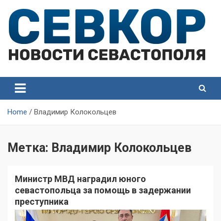
Skip
to
content
СевКор — Самые главные и актуальные новости
СевКор — Новости
Севастополя
Севастополя
Home
Владимир Колокольцев
Метка:
Владимир Колокольцев
Министр МВД наградил юного
севастопольца за помощь в задержании
преступника