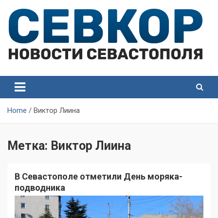
Skip
to
content
СевКор — Самые главные и актуальные новости
СевКор — Новости
Севастополя
Севастополя
Home
Виктор Лиина
Метка:
Виктор Лиина
В Севастополе отметили День моряка-
подводника