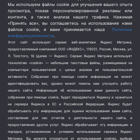
Сельское хозяйство
(3)
Мы используем файлы cookie для улучшения вашего опыта
просмотра, показа персонализированной рекламы или
Социальная политика
(3)
контента, а также анализа нашего трафика. Нажимая
Спецоперация в Украине
(657)
«Принять все», вы соглашаетесь на использование нами
Спецоперация на Украине
(404)
файлов cookie, и вами принимается наша
Политика
конфиденциальности
.
Спорт
(740)
Этот сайт использует сервис веб-аналитики Яндекс Метрика,
Тема недели
(210)
предоставляемый компанией ООО «ЯНДЕКС», 119021, Россия, Москва, ул.
Терроризм
(1)
Л. Толстого, 16 (далее — Яндекс). Сервис Яндекс Метрика использует
Транспорт
(262)
технологию «cookie» — небольшие текстовые файлы, размещаемые на
компьютере пользователей с целью анализа их пользовательской
Туризм
(178)
активности.
Собранная при помощи cookie информация не может
Флот
(76)
идентифицировать вас, однако может помочь нам улучшить работу
Цены
(2)
нашего сайта. Информация об использовании вами данного сайта,
Школа и спорт
(2)
собранная при помощи cookie, будет передаваться Яндексу и храниться
на сервере Яндекса в ЕС и Российской Федерации. Яндекс будет
Экология
(8)
обрабатывать эту информацию для оценки использования вами сайта,
Экономика
(1172)
составления для нас отчетов о деятельности нашего сайта, и
предоставления других услуг. Яндекс обрабатывает эту информацию в
Мы в соцсетях
порядке, установленном в условиях использования сервиса Яндекс
Метрика.
Вы можете отказаться от использования cookies, выбрав