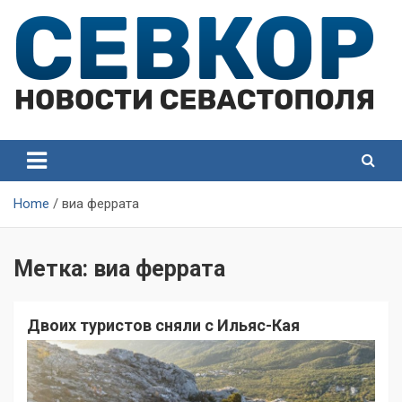
Skip
to
content
СевКор — Самые главные и актуальные новости
СевКор — Новости
Севастополя
Севастополя
Home
виа феррата
Метка:
виа феррата
Двоих туристов сняли с Ильяс-Кая