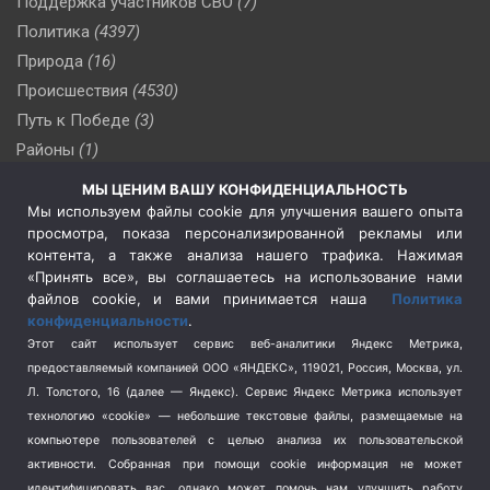
Поддержка участников СВО
(7)
Политика
(4397)
Природа
(16)
Происшествия
(4530)
Путь к Победе
(3)
Районы
(1)
Россия
(510)
МЫ ЦЕНИМ ВАШУ КОНФИДЕНЦИАЛЬНОСТЬ
Сельское хозяйство
(3)
Мы используем файлы cookie для улучшения вашего опыта
просмотра, показа персонализированной рекламы или
Социальная политика
(3)
контента, а также анализа нашего трафика. Нажимая
Спецоперация в Украине
(657)
«Принять все», вы соглашаетесь на использование нами
Спецоперация на Украине
(404)
файлов cookie, и вами принимается наша
Политика
конфиденциальности
.
Спорт
(740)
Этот сайт использует сервис веб-аналитики Яндекс Метрика,
Тема недели
(210)
предоставляемый компанией ООО «ЯНДЕКС», 119021, Россия, Москва, ул.
Терроризм
(1)
Л. Толстого, 16 (далее — Яндекс). Сервис Яндекс Метрика использует
Транспорт
(262)
технологию «cookie» — небольшие текстовые файлы, размещаемые на
компьютере пользователей с целью анализа их пользовательской
Туризм
(178)
активности.
Собранная при помощи cookie информация не может
Флот
(76)
идентифицировать вас, однако может помочь нам улучшить работу