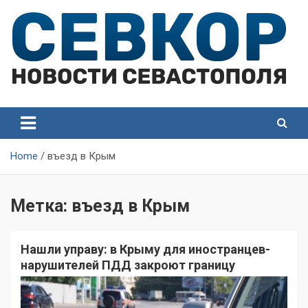
Skip
to
content
СевКор — Самые главные и актуальные новости
СевКор — Новости
Севастополя
Севастополя
Home
въезд в Крым
Метка:
въезд в Крым
Нашли управу: в Крыму для иностранцев-
нарушителей ПДД закроют границу