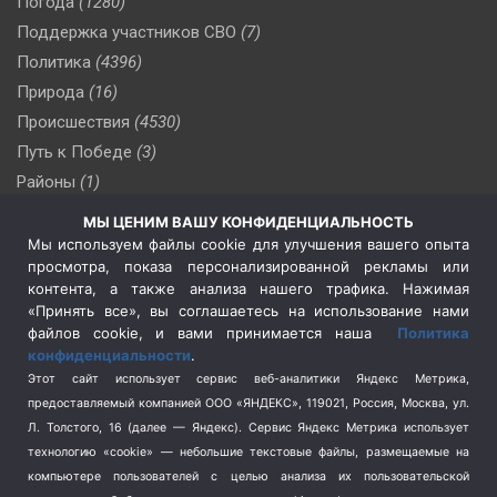
Погода
(1280)
Поддержка участников СВО
(7)
Политика
(4396)
Природа
(16)
Происшествия
(4530)
Путь к Победе
(3)
Районы
(1)
Россия
(510)
МЫ ЦЕНИМ ВАШУ КОНФИДЕНЦИАЛЬНОСТЬ
Сельское хозяйство
(3)
Мы используем файлы cookie для улучшения вашего опыта
просмотра, показа персонализированной рекламы или
Социальная политика
(3)
контента, а также анализа нашего трафика. Нажимая
Спецоперация в Украине
(657)
«Принять все», вы соглашаетесь на использование нами
Спецоперация на Украине
(404)
файлов cookie, и вами принимается наша
Политика
конфиденциальности
.
Спорт
(740)
Этот сайт использует сервис веб-аналитики Яндекс Метрика,
Тема недели
(210)
предоставляемый компанией ООО «ЯНДЕКС», 119021, Россия, Москва, ул.
Терроризм
(1)
Л. Толстого, 16 (далее — Яндекс). Сервис Яндекс Метрика использует
Транспорт
(262)
технологию «cookie» — небольшие текстовые файлы, размещаемые на
компьютере пользователей с целью анализа их пользовательской
Туризм
(178)