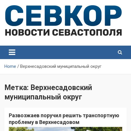
Skip
to
content
СевКор — Самые главные и актуальные новости
СевКор — Новости
Севастополя
Севастополя
Home
Верхнесадовский муниципальный округ
Метка:
Верхнесадовский
муниципальный округ
Развозжаев поручил решить транспортную
проблему в Верхнесадовом