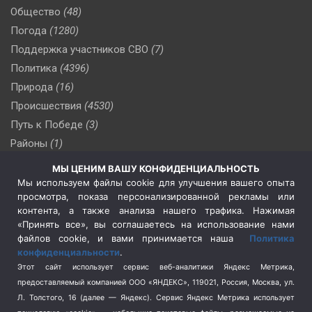
Общество
(48)
Погода
(1280)
Поддержка участников СВО
(7)
Политика
(4396)
Природа
(16)
Происшествия
(4530)
Путь к Победе
(3)
Районы
(1)
Россия
(510)
МЫ ЦЕНИМ ВАШУ КОНФИДЕНЦИАЛЬНОСТЬ
Сельское хозяйство
(3)
Мы используем файлы cookie для улучшения вашего опыта
просмотра, показа персонализированной рекламы или
Социальная политика
(3)
контента, а также анализа нашего трафика. Нажимая
Спецоперация в Украине
(657)
«Принять все», вы соглашаетесь на использование нами
Спецоперация на Украине
(404)
файлов cookie, и вами принимается наша
Политика
конфиденциальности
.
Спорт
(740)
Этот сайт использует сервис веб-аналитики Яндекс Метрика,
Тема недели
(210)
предоставляемый компанией ООО «ЯНДЕКС», 119021, Россия, Москва, ул.
Терроризм
(1)
Л. Толстого, 16 (далее — Яндекс). Сервис Яндекс Метрика использует