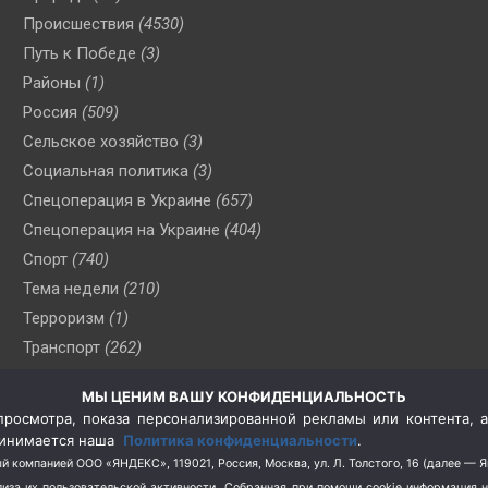
Происшествия
(4530)
Путь к Победе
(3)
Районы
(1)
Россия
(509)
Сельское хозяйство
(3)
Социальная политика
(3)
Спецоперация в Украине
(657)
Спецоперация на Украине
(404)
Спорт
(740)
Тема недели
(210)
Терроризм
(1)
Транспорт
(262)
Туризм
(178)
МЫ ЦЕНИМ ВАШУ КОНФИДЕНЦИАЛЬНОСТЬ
Флот
(76)
росмотра, показа персонализированной рекламы или контента, а
Цены
(2)
принимается наша
Политика конфиденциальности
.
Школа и спорт
(2)
й компанией ООО «ЯНДЕКС», 119021, Россия, Москва, ул. Л. Толстого, 16 (далее — 
за их пользовательской активности.
Собранная при помощи cookie информация 