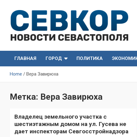
Skip
to
content
СевКор — Самые главные и актуальные новости
СевКор — Новости
Севастополя
ГЛАВНАЯ
ГОРОД
ПОЛИТИКА
ЭКОНОМИ
Севастополя
Home
Вера Завирюха
Метка:
Вера Завирюха
Владелец земельного участка с
шестиэтажным домом на ул. Гусева не
дает инспекторам Севгосстройнадзора