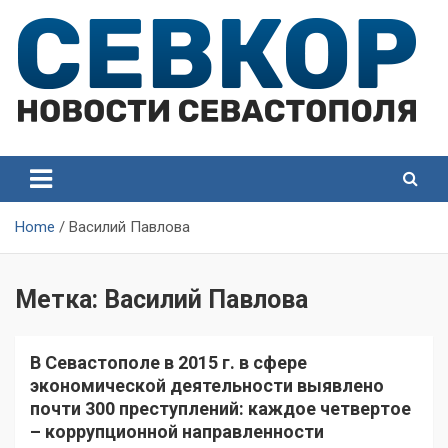
Skip
to
content
СевКор — Самые главные и актуальные новости
СевКор — Новости
Севастополя
Севастополя
Home
Василий Павлова
Метка:
Василий Павлова
В Севастополе в 2015 г. в сфере
экономической деятельности выявлено
почти 300 преступлений: каждое четвертое
– коррупционной направленности