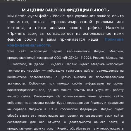
Россия
(510)
МЫ ЦЕНИМ ВАШУ КОНФИДЕНЦИАЛЬНОСТЬ
Сельское хозяйство
(3)
Мы используем файлы cookie для улучшения вашего опыта
просмотра, показа персонализированной рекламы или
Социальная политика
(3)
контента, а также анализа нашего трафика. Нажимая
Спецоперация в Украине
(657)
«Принять все», вы соглашаетесь на использование нами
Спецоперация на Украине
(404)
файлов cookie, и вами принимается наша
Политика
конфиденциальности
.
Спорт
(740)
Этот сайт использует сервис веб-аналитики Яндекс Метрика,
Тема недели
(210)
предоставляемый компанией ООО «ЯНДЕКС», 119021, Россия, Москва, ул.
Терроризм
(1)
Л. Толстого, 16 (далее — Яндекс). Сервис Яндекс Метрика использует
Транспорт
(262)
технологию «cookie» — небольшие текстовые файлы, размещаемые на
компьютере пользователей с целью анализа их пользовательской
Туризм
(178)
активности.
Собранная при помощи cookie информация не может
Флот
(76)
идентифицировать вас, однако может помочь нам улучшить работу
Цены
(2)
нашего сайта. Информация об использовании вами данного сайта,
Школа и спорт
(2)
собранная при помощи cookie, будет передаваться Яндексу и храниться
Экология
на сервере Яндекса в ЕС и Российской Федерации. Яндекс будет
(8)
обрабатывать эту информацию для оценки использования вами сайта,
Экономика
(1172)
составления для нас отчетов о деятельности нашего сайта, и
предоставления других услуг. Яндекс обрабатывает эту информацию в