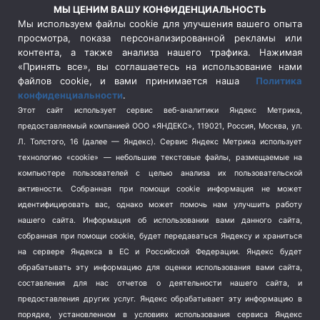
Россия
(510)
МЫ ЦЕНИМ ВАШУ КОНФИДЕНЦИАЛЬНОСТЬ
Сельское хозяйство
(3)
Мы используем файлы cookie для улучшения вашего опыта
просмотра, показа персонализированной рекламы или
Социальная политика
(3)
контента, а также анализа нашего трафика. Нажимая
Спецоперация в Украине
(657)
«Принять все», вы соглашаетесь на использование нами
Спецоперация на Украине
(404)
файлов cookie, и вами принимается наша
Политика
конфиденциальности
.
Спорт
(740)
Этот сайт использует сервис веб-аналитики Яндекс Метрика,
Тема недели
(210)
предоставляемый компанией ООО «ЯНДЕКС», 119021, Россия, Москва, ул.
Терроризм
(1)
Л. Толстого, 16 (далее — Яндекс). Сервис Яндекс Метрика использует
Транспорт
(262)
технологию «cookie» — небольшие текстовые файлы, размещаемые на
компьютере пользователей с целью анализа их пользовательской
Туризм
(178)
активности.
Собранная при помощи cookie информация не может
Флот
(76)
идентифицировать вас, однако может помочь нам улучшить работу
Цены
(2)
нашего сайта. Информация об использовании вами данного сайта,
Школа и спорт
(2)
собранная при помощи cookie, будет передаваться Яндексу и храниться
Экология
на сервере Яндекса в ЕС и Российской Федерации. Яндекс будет
(8)
обрабатывать эту информацию для оценки использования вами сайта,
Экономика
(1172)
составления для нас отчетов о деятельности нашего сайта, и
предоставления других услуг. Яндекс обрабатывает эту информацию в
Мы в соцсетях
порядке, установленном в условиях использования сервиса Яндекс