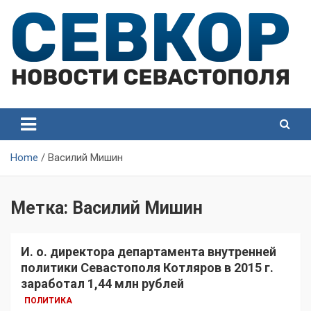
Skip
to
content
СевКор — Самые главные и актуальные новости
СевКор — Новости
Севастополя
Севастополя
Home
Василий Мишин
Метка:
Василий Мишин
И. о. директора департамента внутренней
политики Севастополя Котляров в 2015 г.
заработал 1,44 млн рублей
ПОЛИТИКА