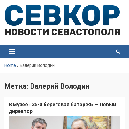
Skip
to
content
СевКор — Самые главные и актуальные новости
СевКор — Новости
Севастополя
Севастополя
Home
Валерий Володин
Метка:
Валерий Володин
В музее «35-я береговая батарея» — новый
директор