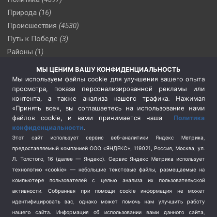
Природа
(16)
Происшествия
(4530)
Путь к Победе
(3)
Районы
(1)
Россия
(510)
МЫ ЦЕНИМ ВАШУ КОНФИДЕНЦИАЛЬНОСТЬ
Сельское хозяйство
(3)
Мы используем файлы cookie для улучшения вашего опыта
просмотра, показа персонализированной рекламы или
Социальная политика
(3)
контента, а также анализа нашего трафика. Нажимая
Спецоперация в Украине
(657)
«Принять все», вы соглашаетесь на использование нами
Спецоперация на Украине
(404)
файлов cookie, и вами принимается наша
Политика
конфиденциальности
.
Спорт
(740)
Этот сайт использует сервис веб-аналитики Яндекс Метрика,
Тема недели
(210)
предоставляемый компанией ООО «ЯНДЕКС», 119021, Россия, Москва, ул.
Терроризм
(1)
Л. Толстого, 16 (далее — Яндекс). Сервис Яндекс Метрика использует
Транспорт
(262)
технологию «cookie» — небольшие текстовые файлы, размещаемые на
компьютере пользователей с целью анализа их пользовательской
Туризм
(178)
активности.
Собранная при помощи cookie информация не может
Флот
(76)
идентифицировать вас, однако может помочь нам улучшить работу
Цены
(2)
нашего сайта. Информация об использовании вами данного сайта,