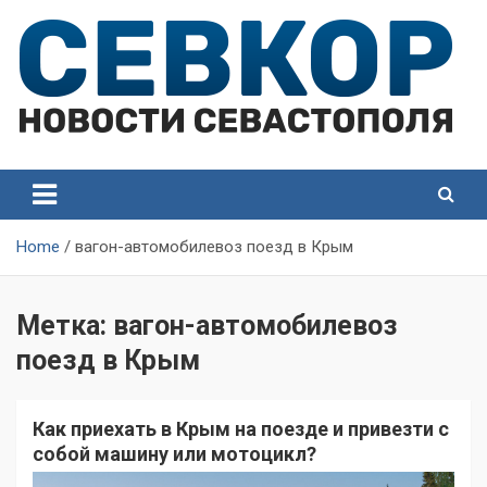
Skip
to
content
СевКор — Самые главные и актуальные новости
СевКор — Новости
Севастополя
Севастополя
Home
вагон-автомобилевоз поезд в Крым
Метка:
вагон-автомобилевоз
поезд в Крым
Как приехать в Крым на поезде и привезти с
собой машину или мотоцикл?