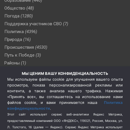
Образование
(440)
Общество
(48)
Погода
(1280)
Поддержка участников СВО
(7)
Политика
(4396)
Природа
(16)
Происшествия
(4530)
Путь к Победе
(3)
Районы
(1)
Россия
(510)
МЫ ЦЕНИМ ВАШУ КОНФИДЕНЦИАЛЬНОСТЬ
Сельское хозяйство
(3)
Мы используем файлы cookie для улучшения вашего опыта
просмотра, показа персонализированной рекламы или
Социальная политика
(3)
контента, а также анализа нашего трафика. Нажимая
Спецоперация в Украине
(657)
«Принять все», вы соглашаетесь на использование нами
Спецоперация на Украине
(404)
файлов cookie, и вами принимается наша
Политика
конфиденциальности
.
Спорт
(740)
Этот сайт использует сервис веб-аналитики Яндекс Метрика,
Тема недели
(210)
предоставляемый компанией ООО «ЯНДЕКС», 119021, Россия, Москва, ул.
Терроризм
(1)
Л. Толстого, 16 (далее — Яндекс). Сервис Яндекс Метрика использует