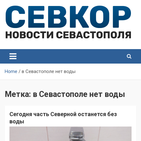
Skip
to
content
СевКор — Самые главные и актуальные новости
СевКор — Новости
Севастополя
Севастополя
Home
в Севастополе нет воды
Метка:
в Севастополе нет воды
Сегодня часть Северной останется без
воды