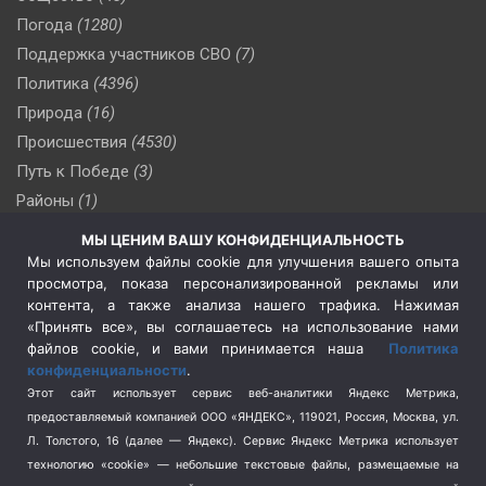
Погода
(1280)
Поддержка участников СВО
(7)
Политика
(4396)
Природа
(16)
Происшествия
(4530)
Путь к Победе
(3)
Районы
(1)
Россия
(510)
МЫ ЦЕНИМ ВАШУ КОНФИДЕНЦИАЛЬНОСТЬ
Сельское хозяйство
(3)
Мы используем файлы cookie для улучшения вашего опыта
просмотра, показа персонализированной рекламы или
Социальная политика
(3)
контента, а также анализа нашего трафика. Нажимая
Спецоперация в Украине
(657)
«Принять все», вы соглашаетесь на использование нами
Спецоперация на Украине
(404)
файлов cookie, и вами принимается наша
Политика
конфиденциальности
.
Спорт
(740)
Этот сайт использует сервис веб-аналитики Яндекс Метрика,
Тема недели
(210)
предоставляемый компанией ООО «ЯНДЕКС», 119021, Россия, Москва, ул.
Терроризм
(1)
Л. Толстого, 16 (далее — Яндекс). Сервис Яндекс Метрика использует
Транспорт
(262)
технологию «cookie» — небольшие текстовые файлы, размещаемые на