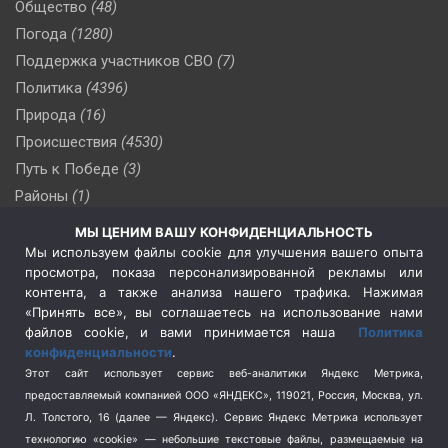
Общество
(48)
Погода
(1280)
Поддержка участников СВО
(7)
Политика
(4396)
Природа
(16)
Происшествия
(4530)
Путь к Победе
(3)
Районы
(1)
Россия
(509)
МЫ ЦЕНИМ ВАШУ КОНФИДЕНЦИАЛЬНОСТЬ
Сельское хозяйство
(3)
Мы используем файлы cookie для улучшения вашего опыта
просмотра, показа персонализированной рекламы или
Социальная политика
(3)
контента, а также анализа нашего трафика. Нажимая
Спецоперация в Украине
(657)
«Принять все», вы соглашаетесь на использование нами
Спецоперация на Украине
(404)
файлов cookie, и вами принимается наша
Политика
конфиденциальности
.
Спорт
(740)
Этот сайт использует сервис веб-аналитики Яндекс Метрика,
Тема недели
(210)
предоставляемый компанией ООО «ЯНДЕКС», 119021, Россия, Москва, ул.
Терроризм
(1)
Л. Толстого, 16 (далее — Яндекс). Сервис Яндекс Метрика использует
Транспорт
(262)
технологию «cookie» — небольшие текстовые файлы, размещаемые на