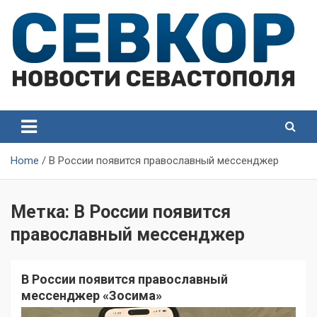
Skip
to
content
СевКор — Самые главные и актуальные новости
СевКор — Новости
Севастополя
Севастополя
Home
В России появится православный мессенджер
Метка:
В России появится
православный мессенджер
В России появится православный
мессенджер «Зосима»