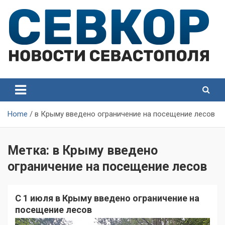
Skip
to
content
СевКор — Самые главные и актуальные новости
СевКор — Новости
Севастополя
Севастополя
Home
в Крыму введено ограничение на посещение лесов
Метка:
в Крыму введено
ограничение на посещение лесов
С 1 июля в Крыму введено ограничение на
посещение лесов