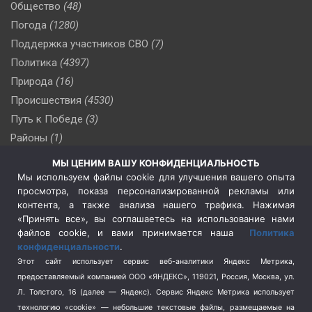
Общество
(48)
Погода
(1280)
Поддержка участников СВО
(7)
Политика
(4397)
Природа
(16)
Происшествия
(4530)
Путь к Победе
(3)
Районы
(1)
Россия
(510)
МЫ ЦЕНИМ ВАШУ КОНФИДЕНЦИАЛЬНОСТЬ
Сельское хозяйство
(3)
Мы используем файлы cookie для улучшения вашего опыта
просмотра, показа персонализированной рекламы или
Социальная политика
(3)
контента, а также анализа нашего трафика. Нажимая
Спецоперация в Украине
(657)
«Принять все», вы соглашаетесь на использование нами
Спецоперация на Украине
(404)
файлов cookie, и вами принимается наша
Политика
конфиденциальности
.
Спорт
(740)
Этот сайт использует сервис веб-аналитики Яндекс Метрика,
Тема недели
(210)
предоставляемый компанией ООО «ЯНДЕКС», 119021, Россия, Москва, ул.
Терроризм
(1)
Л. Толстого, 16 (далее — Яндекс). Сервис Яндекс Метрика использует
Транспорт
(262)
технологию «cookie» — небольшие текстовые файлы, размещаемые на