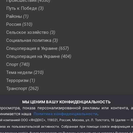
Происшествия
(4530)
Путь к Победе
(3)
Районы
(1)
Россия
(510)
Сельское хозяйство
(3)
Социальная политика
(3)
Спецоперация в Украине
(657)
Спецоперация на Украине
(404)
Спорт
(740)
Тема недели
(210)
Терроризм
(1)
Транспорт
(262)
Туризм
(178)
МЫ ЦЕНИМ ВАШУ КОНФИДЕНЦИАЛЬНОСТЬ
Флот
(76)
росмотра, показа персонализированной рекламы или контента, а
Цены
(2)
принимается наша
Политика конфиденциальности
.
Школа и спорт
(2)
й компанией ООО «ЯНДЕКС», 119021, Россия, Москва, ул. Л. Толстого, 16 (далее — 
за их пользовательской активности.
Собранная при помощи cookie информация 
Экология
(8)