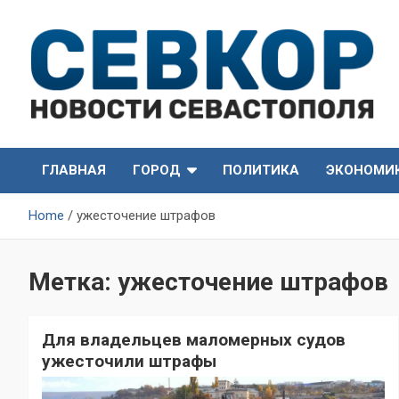
Skip
to
content
СевКор — Самые главные и актуальные новости
СевКор — Новости
Севастополя
ГЛАВНАЯ
ГОРОД
ПОЛИТИКА
ЭКОНОМИ
Севастополя
Home
ужесточение штрафов
Метка:
ужесточение штрафов
Для владельцев маломерных судов
ужесточили штрафы