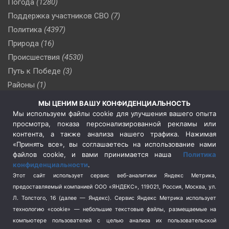
Погода
(1280)
Поддержка участников СВО
(7)
Политика
(4397)
Природа
(16)
Происшествия
(4530)
Путь к Победе
(3)
Районы
(1)
Россия
(510)
МЫ ЦЕНИМ ВАШУ КОНФИДЕНЦИАЛЬНОСТЬ
Сельское хозяйство
(3)
Мы используем файлы cookie для улучшения вашего опыта
просмотра, показа персонализированной рекламы или
Социальная политика
(3)
контента, а также анализа нашего трафика. Нажимая
Спецоперация в Украине
(657)
«Принять все», вы соглашаетесь на использование нами
Спецоперация на Украине
(404)
файлов cookie, и вами принимается наша
Политика
конфиденциальности
.
Спорт
(740)
Этот сайт использует сервис веб-аналитики Яндекс Метрика,
Тема недели
(210)
предоставляемый компанией ООО «ЯНДЕКС», 119021, Россия, Москва, ул.
Терроризм
(1)
Л. Толстого, 16 (далее — Яндекс). Сервис Яндекс Метрика использует
Транспорт
(262)
технологию «cookie» — небольшие текстовые файлы, размещаемые на
компьютере пользователей с целью анализа их пользовательской
Туризм
(178)