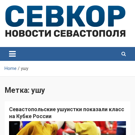
Skip
to
content
СевКор — Самые главные и актуальные новости
СевКор — Новости
Севастополя
Севастополя
Home
ушу
Метка:
ушу
Севастопольские ушуистки показали класс
на Кубке России