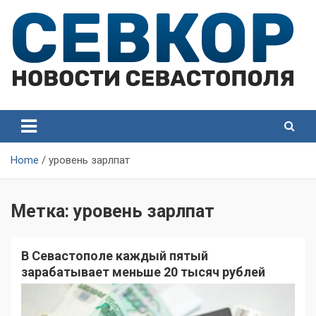
Skip
to
content
СевКор — Самые главные и актуальные новости
СевКор — Новости
Севастополя
Севастополя
Home
уровень зарлпат
Метка:
уровень зарлпат
В Севастополе каждый пятый
зарабатывает меньше 20 тысяч рублей