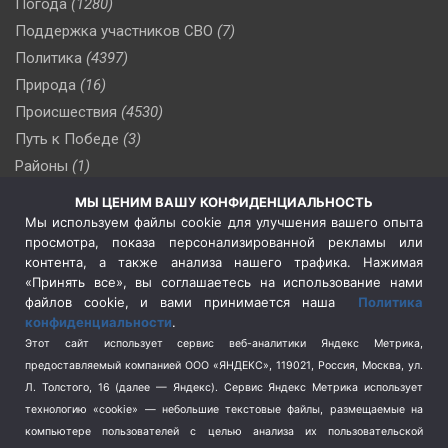
Погода
(1280)
Поддержка участников СВО
(7)
Политика
(4397)
Природа
(16)
Происшествия
(4530)
Путь к Победе
(3)
Районы
(1)
Россия
(510)
МЫ ЦЕНИМ ВАШУ КОНФИДЕНЦИАЛЬНОСТЬ
Сельское хозяйство
(3)
Мы используем файлы cookie для улучшения вашего опыта
просмотра, показа персонализированной рекламы или
Социальная политика
(3)
контента, а также анализа нашего трафика. Нажимая
Спецоперация в Украине
(657)
«Принять все», вы соглашаетесь на использование нами
Спецоперация на Украине
(404)
файлов cookie, и вами принимается наша
Политика
конфиденциальности
.
Спорт
(740)
Этот сайт использует сервис веб-аналитики Яндекс Метрика,
Тема недели
(210)
предоставляемый компанией ООО «ЯНДЕКС», 119021, Россия, Москва, ул.
Терроризм
(1)
Л. Толстого, 16 (далее — Яндекс). Сервис Яндекс Метрика использует
Транспорт
(262)
технологию «cookie» — небольшие текстовые файлы, размещаемые на
компьютере пользователей с целью анализа их пользовательской
Туризм
(178)