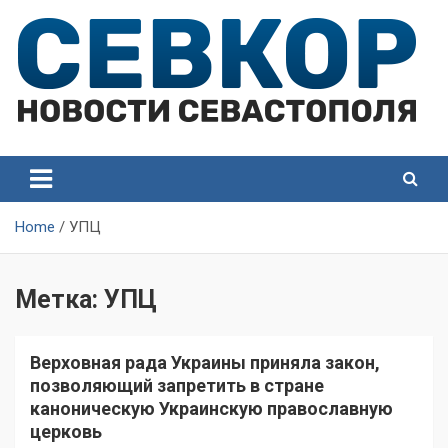
Skip
to
content
СевКор — Самые главные и актуальные новости
СевКор — Новости
Севастополя
Севастополя
Home
УПЦ
Метка:
УПЦ
Верховная рада Украины приняла закон,
позволяющий запретить в стране
каноническую Украинскую православную
церковь