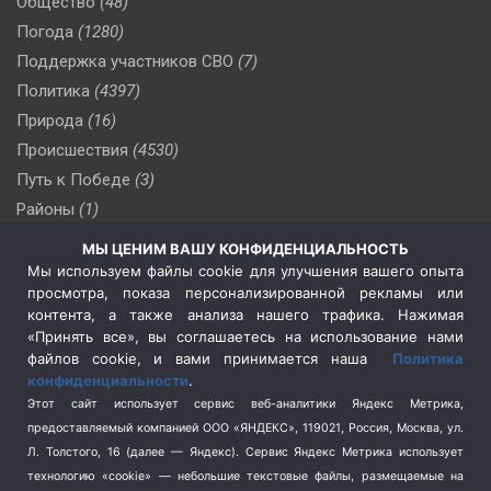
Общество
(48)
Погода
(1280)
Поддержка участников СВО
(7)
Политика
(4397)
Природа
(16)
Происшествия
(4530)
Путь к Победе
(3)
Районы
(1)
Россия
(510)
МЫ ЦЕНИМ ВАШУ КОНФИДЕНЦИАЛЬНОСТЬ
Сельское хозяйство
(3)
Мы используем файлы cookie для улучшения вашего опыта
просмотра, показа персонализированной рекламы или
Социальная политика
(3)
контента, а также анализа нашего трафика. Нажимая
Спецоперация в Украине
(657)
«Принять все», вы соглашаетесь на использование нами
Спецоперация на Украине
(404)
файлов cookie, и вами принимается наша
Политика
конфиденциальности
.
Спорт
(740)
Этот сайт использует сервис веб-аналитики Яндекс Метрика,
Тема недели
(210)
предоставляемый компанией ООО «ЯНДЕКС», 119021, Россия, Москва, ул.
Терроризм
(1)
Л. Толстого, 16 (далее — Яндекс). Сервис Яндекс Метрика использует
Транспорт
(262)
технологию «cookie» — небольшие текстовые файлы, размещаемые на